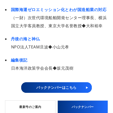
国際海運ゼロエミッション化とわが国造船業の対応
（一財）次世代環境船舶開発センター理事長、横浜
国立大学客員教授、東京大学名誉教授◆大和裕幸
丹後の海と神仏
NPO法人TEAM旦波◆小山元孝
編集後記
日本海洋政策学会会長◆坂元茂樹
バックナンバーはこちら
最新号のご案内
バックナンバー