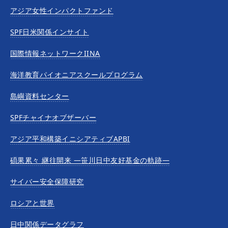
アジア女性インパクトファンド
SPF日米関係インサイト
国際情報ネットワークIINA
海洋教育パイオニアスクールプログラム
島嶼資料センター
SPFチャイナオブザーバー
アジア平和構築イニシアティブAPBI
碩果累々 継往開来 —笹川日中友好基金の軌跡—
サイバー安全保障研究
ロシアと世界
日中関係データグラフ