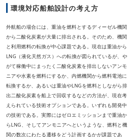
環境対応船舶設計の考え方
外航船の場合には、重油を燃料とするディーゼル機関
から二酸化炭素が大量に排出される。そのため、機関
と利用燃料の転換が中心課題である。現在は重油から
LNG（液化天然ガス）への転換が図られているが、や
がて稼働中にまったく二酸化炭素を排出しないアンモ
ニアや水素を燃料にするか、内燃機関から燃料電池に
転換するか、あるいは重油やLNGを燃料としながら排
出二酸化炭素を船上で回収するなどの方法が、現在考
えられている技術オプションである。いずれも開発中
の技術である。実際にはゼロエミッションまで重油か
らLNG、そしてアンモニアへというような、燃料と機
関の数次にわたる遷移をどう計画するかが課題であ