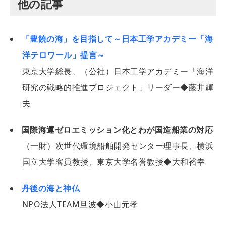
他の記事
「豊饒の海」を目指して～日本工学アカデミー「海
洋テロワール」提言～
東京大学総長、（公社）日本工学アカデミー「海洋
研究の戦略的推進プロジェクト」リーダー◆藤井輝
夫
国際海運ゼロエミッション化とわが国造船業の対応
（一財）次世代環境船舶開発センター理事長、横浜
国立大学客員教授、東京大学名誉教授◆大和裕幸
丹後の海と神仏
NPO法人TEAM旦波◆小山元孝