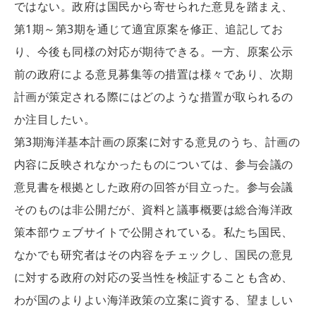
ではない。政府は国民から寄せられた意見を踏まえ、
第1期～第3期を通じて適宜原案を修正、追記してお
り、今後も同様の対応が期待できる。一方、原案公示
前の政府による意見募集等の措置は様々であり、次期
計画が策定される際にはどのような措置が取られるの
か注目したい。
第3期海洋基本計画の原案に対する意見のうち、計画の
内容に反映されなかったものについては、参与会議の
意見書を根拠とした政府の回答が目立った。参与会議
そのものは非公開だが、資料と議事概要は総合海洋政
策本部ウェブサイトで公開されている。私たち国民、
なかでも研究者はその内容をチェックし、国民の意見
に対する政府の対応の妥当性を検証することも含め、
わが国のよりよい海洋政策の立案に資する、望ましい