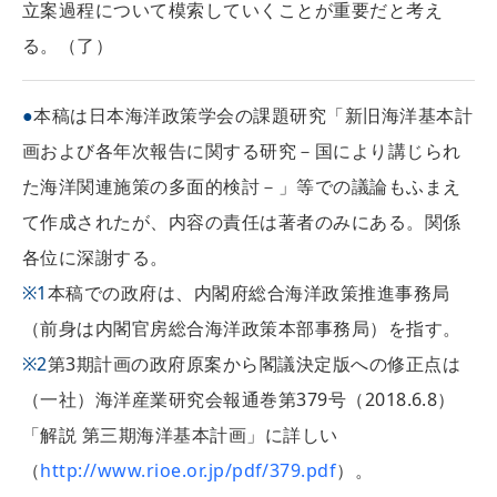
立案過程について模索していくことが重要だと考え
る。（了）
●
本稿は日本海洋政策学会の課題研究「新旧海洋基本計
画および各年次報告に関する研究－国により講じられ
た海洋関連施策の多面的検討－」等での議論もふまえ
て作成されたが、内容の責任は著者のみにある。関係
各位に深謝する。
※1
本稿での政府は、内閣府総合海洋政策推進事務局
（前身は内閣官房総合海洋政策本部事務局）を指す。
※2
第3期計画の政府原案から閣議決定版への修正点は
（一社）海洋産業研究会報通巻第379号（2018.6.8）
「解説 第三期海洋基本計画」に詳しい
（
http://www.rioe.or.jp/pdf/379.pdf
）。