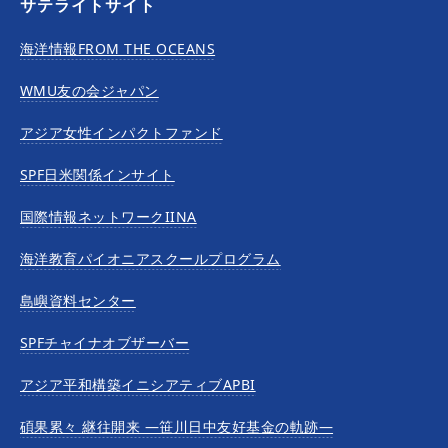
サテライトサイト
海洋情報FROM THE OCEANS
WMU友の会ジャパン
アジア女性インパクトファンド
SPF日米関係インサイト
国際情報ネットワークIINA
海洋教育パイオニアスクールプログラム
島嶼資料センター
SPFチャイナオブザーバー
アジア平和構築イニシアティブAPBI
碩果累々 継往開来 —笹川日中友好基金の軌跡—