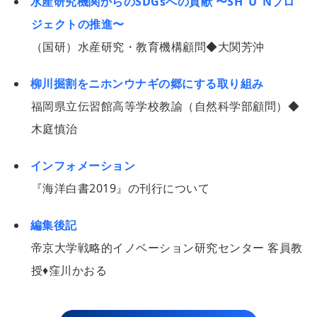
水産研究機関からのSDGsへの貢献 〜SH“U”Nプロ
ジェクトの推進〜
（国研）水産研究・教育機構顧問◆大関芳沖
柳川掘割をニホンウナギの郷にする取り組み
福岡県立伝習館高等学校教諭（自然科学部顧問）◆
木庭慎治
インフォメーション
『海洋白書2019』の刊行について
編集後記
帝京大学戦略的イノベーション研究センター 客員教
授♦窪川かおる