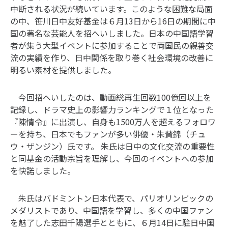
中断される状況が続いています。このような困難な局面
の中、笹川日中友好基金は６月13日から16日の期間に中
国の著名な芸能人を招へいしました。日本の中国語学習
者が集う大型イベントに参加することで両国民の親善交
流の実績を作り、日中関係を取り巻く社会環境の改善に
明るい素材を提供しました。
今回招へいしたのは、動画総再生回数100億回以上を
記録し、ドラマ史上の影響力ランキングで１位となった
『陳情令』に出演し、自身も1500万人を超えるフォロワ
ーを持ち、日本でもファンが多い俳優・朱賛錦（チュ
ウ・ザンジン）氏です。
朱氏は日中の文化交流の重要性
と同基金の活動宗旨を理解し、今回のイベントへの参加
を快諾しました。
朱氏はバドミントン日本代表で、パリオリンピックの
メダリストであり、中国語を学習し、多くの中国ファン
を魅了した志田千陽選手とともに、６月14日に駐日中国