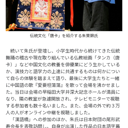
伝統文化「唐卡」を紹介する朱賛錦氏
続いて朱氏が登壇し、小学生時代から続けてきた伝統
舞踊の稽古や現在取り組んでいる仏教絵画「タンカ（唐
卡）」など中国文化の教養を俳優業にどう生かしている
か、演技力と語学力の上達に共通するものは何かについ
て自らの体験を踏まえて語り、最後に大学生たちと一緒
に中国語の歌『愛要坦蕩蕩』を歌って会場を沸かせまし
た。当日は会場の早稲田大学井深大記念ホールが満員に
なり、隣の教室が急遽開放され、テレビモニターで視聴
する参加者も数十名いました。また、会場の外で約３万
人の人がオンライン中継を視聴しました。
「漢語橋」への参加のほか、朱氏は日本財団の尾形武
寿会長を表敬訪問し、自身が出演した作品の日本語字幕