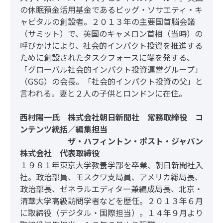
の休眠預金活用基金であるビッグ・ソサエティ・キ
ャピタルの創設者。２０１３年の主要国首脳会議
（サミット）で、英国のキャメロン首相（当時）の
呼びかけにより、社会的インパクト投資を推進する
ために創設されたタスクフォースに端を発する、
「グローバル社会的インパクト投資運営グループ」
（GSG）の会長。「社会的インパクト投資の父」と
言われる。妻と２人の子供とロンドンに在住。
西村陽一氏 株式会社朝日新聞社 常務取締役 コ
ンテンツ統括／編集担当
ザ・ハフィントン・ポスト・ジャパン
株式会社 代表取締役
１９８１年東京大学教養学部を卒業、朝日新聞社入
社。政治部員、モスクワ支局員、アメリカ総局長、
政治部長、ゼネラルエディター兼編成局長、北京・
清華大学高級訪問学者などを歴任。２０１３年６月
に取締役（デジタル・国際担当）。１４年９月より