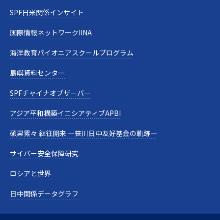
SPF日米関係インサイト
国際情報ネットワークIINA
海洋教育パイオニアスクールプログラム
島嶼資料センター
SPFチャイナオブザーバー
アジア平和構築イニシアティブAPBI
碩果累々 継往開来 —笹川日中友好基金の軌跡—
サイバー安全保障研究
ロシアと世界
日中関係データグラフ