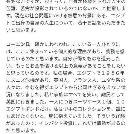
有名な方ですが、おそらくご自身が体験をされた人生の
苦難、苦労が投影されているのではないか、と推察しま
す。現在の社会問題にかける熱意の背景にある、エジプ
トご出身の自身の人生について、若干お話をいただきた
いと思います。
コーエン氏
確かにわれわれここにいる一人ひとりに
は、ここに集まっている個人的な理由があり、義務を感
じているのだと思います。自分が得たものを還元した
い、もっとお金を儲ける以上の意義があることをしたい
と思っているのです。私の場合、エジプトで１９５６年
にスエズ危機があり、英国人、フランス人、ユダヤ系の
人々は、やむを得ずエジプトから出国せざるをえない状
況になりました。私と家族はすべてを失い、難民として
英国に行きました。一人につきスーツケース１個、１０
エジプトポンドだけ。私は切手のコレクションを、誰に
もあげたくないと、腕に抱えていました。そういう経験
があったので、インパクト投資にこれだけ情熱があるの
だと思います。