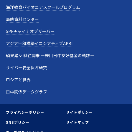
海洋教育パイオニアスクールプログラム
島嶼資料センター
SPFチャイナオブザーバー
アジア平和構築イニシアティブAPBI
碩果累々 継往開来 —笹川日中友好基金の軌跡—
サイバー安全保障研究
ロシアと世界
日中関係データグラフ
プライバシーポリシー
サイトポリシー
SNSポリシー
サイトマップ