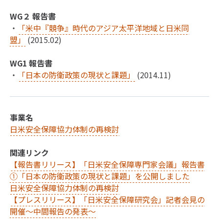
WG２ 報告書
・
「米中『競争』時代のアジア太平洋地域と日米同
盟」
(2015.02)
WG1 報告書
・
「日本の防衛政策の現状と課題」
(2014.11)
事業名
日米安全保障協力体制の再検討
関連リンク
【報告書リリース】「日米安全保障専門家会議」報告書
①「日本の防衛政策の現状と課題」を公開しました
日米安全保障協力体制の再検討
【プレスリリース】「日米安全保障研究会」記者会見の
開催～中間報告の発表～