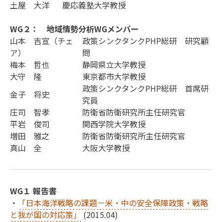
土屋 大洋
慶応義塾大学教授
WG２： 地域情勢分析WGメンバー
山本 吉宣（チェ
政策シンクタンクPHP総研 研究顧
ア）
問
梅本 哲也
静岡県立大学教授
大守 隆
東京都市大学教授
政策シンクタンクPHP総研 首席研
金子 将史
究員
庄司 智孝
防衛省防衛研究所主任研究官
平岩 俊司
関西学院大学教授
増田 雅之
防衛省防衛研究所主任研究官
真山 全
大阪大学教授
WG１ 報告書
・
「日本海洋戦略の課題－米・中の安全保障政策・戦略
と我が国の対応策」
(2015.04)