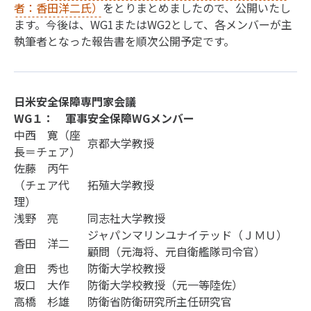
者：香田洋二氏）
をとりまとめましたので、公開いたし
ます。今後は、WG1またはWG2として、各メンバーが主
執筆者となった報告書を順次公開予定です。
日米安全保障専門家会議
WG１： 軍事安全保障WGメンバー
中西 寛（座
京都大学教授
長＝チェア）
佐藤 丙午
（チェア代
拓殖大学教授
理）
浅野 亮
同志社大学教授
ジャパンマリンユナイテッド（ＪＭＵ）
香田 洋二
顧問（元海将、元自衛艦隊司令官）
倉田 秀也
防衛大学校教授
坂口 大作
防衛大学校教授（元一等陸佐）
高橋 杉雄
防衛省防衛研究所主任研究官