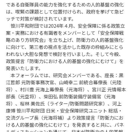
である自衛隊員の能力を強化するための人的基盤の強化
は、喫緊の課題として位置付けられ、政府を挙げて急ピ
ッチで対策が検討されています。
笹川平和財団では2024年４月、安全保障に係る政策立
案・実務における有識者をメンバーとして「安全保障戦
略のあり方研究会」を立ち上げ、防衛力の人的基盤強化
に向けて、第三者の視点を活かした既存の枠組みにとら
われない大胆な発想で検討を行いました。そして今般、
政策提言「防衛力における人的基盤の強化にむけて」を
発表いたします。
本フォーラムでは、研究会メンバーである、座長：黒
江哲郎 元防衛事務次官、山崎幸二 前統合幕僚長（元陸
将）、村川豊 元海上幕僚長（元海将）、宮川正 元情報本
部長（元空将）、柴田弘 前防衛装備庁装備官（元海
将）、桜林 美佐氏（ライター/防衛問題研究家）、河上
康博 笹川平和財団 日米・安全保障研究ユニット 総括・
交流グループ長（元海将補）より政策提言「防衛力にお
ける人的基盤の強化にむけて」を発表すると共に、パネ
ルディスカッションを通じて、日本が防衛力の人的基盤