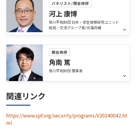
2012年 海上幕僚監部 装備部 武器課長
1970年4月26日生まれ。日本大学芸術学部放送学
パネリスト/閉会挨拶
日本の情報収集衛星の衛星画像を政府や関係機関
2014年 海上幕僚監部 装備計画部 艦船 •武器課長
科卒。TV番組キャスター、制作スタッフ、ラジオ
河上 康博
に提供
2015年 防衛装備庁 長官官房 艦船設計官
報道デスクなどを経て現在は自衛隊や国内防衛産
2014年8月～2017年12月：防衛省情報本部長
笹川平和財団 日米・安全保障研究ユニット
2017年 海上幕僚監部 装備計画部長
業など防衛・安全保障問題を中心に執筆。
（DIH）
総括・交流グループ長/元海将補
2018年 海上幕僚監部 人事教育部長
SIGINT、IMINT、OSINTを収集・分析し、関係機
2019年 防衛装備庁 長官官房 装備官(海上担当)
2013年防衛研究所 特別課程修了。防衛省「防衛
関に提供するほか、国際情勢 や軍事情勢など日本
プロフィール
2022年 退官
生産・技術基盤研究会」、内閣府「災害時多目的
の安全保障に関わる動向の分析
2024年 公益財団法人 水交会 東京支部 幹事長
1988年 防衛大学校卒業、2021年 放送大学大学院
開会挨拶
船に関する検討会」委員、防衛省「防衛問題を語
2013年8月～2014年7月：西部航空方面隊司令官 日
（社会経営科学）修了、学術修士。
角南 篤
る懇談会」メンバー等歴任。安全保障懇話会 理
本の西部地域における防空任務
事。国家基本問題研究所 客員研究員。防衛整備
2012年1月～2013年7月：航空幕僚監部人事教育部
笹川平和財団 理事長
1988年 海上自衛隊入隊、艦艇、幕僚、指揮官（機
基盤協会 評議員
長
雷戦、水陸両用戦）勤務、防衛省内部部局・海上
1999年6月～2002年6月：在米国日本国大使館 防
幕僚監部（防衛、広報、人事計画、運用（訓練）
プロフィール
著書に「奇跡の船『宗谷』」「海をひらく－知ら
衛駐在官
関連リンク
班長、服務室長）勤務、2003年版防衛白書作成
れざる掃海部隊」「誰も語らなかった防衛産業」
公益財団法人笹川平和財団理事長、昭和音楽大学
室、2011・2012年 国際掃海訓練（ペルシャ湾）派
「武器輸出だけで防衛産業は守れない」「自衛隊
学長、政策研究大学院大学学長特命補佐・客員教
【教育】
遣部隊指揮官、2016年 掃海隊群司令部幕僚長、
と防衛産業」（並木書房）、「終わらないラブレ
授、早稲田大学ナノ･ライフ創新研究機構客員教
https://www.spf.org/security/programs/V20240042.ht
1998年：防衛研究所 一般課程
2018年 防衛大学校国防論教育室長兼教授、2020年
ター－祖父母たちが語る『もうひとつの戦争体
授。専門は科学技術･イノベーション政策。
ml
1992年：米国空軍大学 指揮幕僚課程
退職（海将補）。
験』」（ＰＨＰ研究所）、「日本に自衛隊がいて
1982年：日本大学法学部
よかったー自衛隊の東日本大震災」（産経新聞出
内閣府参与を経て、内閣府沖縄振興審議会会長、