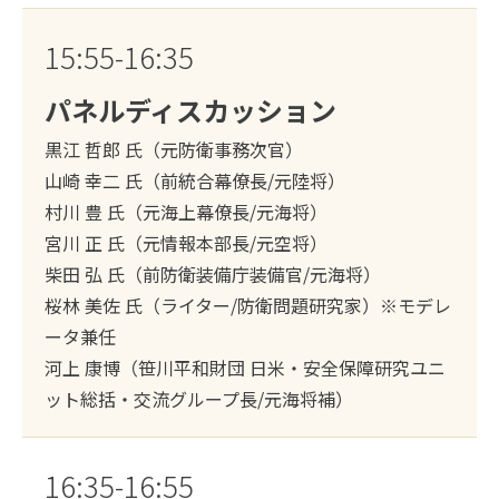
15:55-16:35
パネルディスカッション
黒江 哲郎 氏（元防衛事務次官）
山崎 幸二 氏（前統合幕僚長/元陸将）
村川 豊 氏（元海上幕僚長/元海将）
宮川 正 氏（元情報本部長/元空将）
柴田 弘 氏（前防衛装備庁装備官/元海将）
桜林 美佐 氏（ライター/防衛問題研究家）※モデレ
ータ兼任
河上 康博（笹川平和財団 日米・安全保障研究ユニ
ット総括・交流グループ長/元海将補）
16:35-16:55