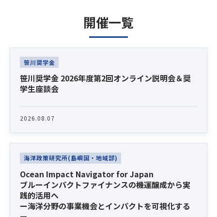
2021年10月から現職。日米台安全保障研究事業
版）、「ありがとう金剛丸～星になった小さな自
文部科学省日本ユネスコ国内委員会副会長、内閣
（2022～23年）、安全保障戦略のあり方研究事業
開催一覧
衛隊員」（ワニブックス）、「自衛隊の経済学」
官房経済安全保障法制に関する有識者会議委員、
（2024～25年）、日本アジア安保防衛交流Ⅳ事業
（イーストプレス）。 「自衛官の心意気」
内閣府宇宙政策委員会基本政策部会委員、内閣府
（2023～25年）を推進。著編書として『「台湾有
（PHP研究所）「自衛隊の実像～自衛官24万人の
総合科学技術・イノベーション会議専門調査会委
Latest News
事」は抑止できるか』（2024年）など。
覚悟を問う」（テーミス）。「陸海空 軍人によ
員等を務める。民間においては、国連海洋科学の
笹川奨学金
るウクライナ侵攻分析」（ワニブックス）。「危
10年国内委員会共同座長、NIKKEIブルーオーシャ
笹川奨学金 2026年度第2回オンライン説明会＆奨
機迫る日本の防衛産業」（産経NF文庫）。「軍産
ン・フォーラム有識者委員会共同座長、JAXA宇宙
学生座談会
複合体～自衛隊と防衛産業のリアル」（新潮新
戦略基金プログラムオフィサー、JAXA衛星地球観
書）。
測コンソーシアム会長、月面産業ビジョン協議会
共同座長等を務める。
2026.08.07
他に『自衛官が語る災害派遣』『自衛官が語る海
外活動の記録』（いずれも並木書房）を監修。
コロンビア大学政治学博士（Ph.D.）、コロンビア
大学国際関係・行政大学院国際関係学修士
海洋政策研究所(島嶼国・地域部)
この他、ラジオドキュメンタリー制作に参画。平
（MIA）、ジョージタウン大学外交学学士
成30年、台本・構成を手掛けたニッポン放送報道
（BSFS）。
Ocean Impact Navigator for Japan
スペシャル「My Dream」が日本民間放送連盟賞グ
ブルーインパクトファイナンスの機運醸成から実
践的活用へ
ランプリ、文化庁芸術祭・ラジオ部門ドキュメン
ー海洋分野の事業機会とインパクトを可視化する
タリー部門大賞を受賞。
ー