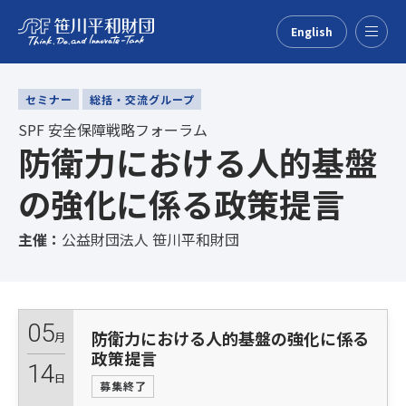
English
Menu
セミナー
総括・交流グループ
SPF 安全保障戦略フォーラム
防衛力における人的基盤
の強化に係る政策提言
主催：
公益財団法人 笹川平和財団
05
防衛力における人的基盤の強化に係る
月
政策提言
14
日
募集終了