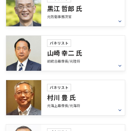
黒江 哲郎 氏
元防衛事務次官
プロフィール
出身：山形県南陽市
パネリスト
生年月日：昭和33年3月25日
山崎 幸二 氏
学歴：東京大学法学部卒業(昭和56年3月)
前統合幕僚⾧/元陸将
試験：上級職国家公務員試験(法律)合格
昭和56年04月 防衛庁(当時)入庁
プロフィール
平成19年09月 大臣官房審議官
1983年防衛大学校、2006年米国国防大学（国家安
パネリスト
平成21年08月 防衛政策局次長
全戦略修士課程）を卒業。
村川 豊 氏
平成24年09月 運用企画局長
元海上幕僚⾧/元海将
平成25年07月 大臣官房長
1983年に陸上自衛隊に入隊、北部方面総監、第9師
平成26年07月 防衛政策局長
団長、第4施設団長、西部方面総監部防衛副長な
平成27年10月 防衛事務次官
ど、第一線の部隊指揮官等として勤務。防衛省に
プロフィール
平成29年07月 退職
おいて、陸上幕僚長、陸上幕僚監部人事部長・装