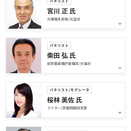
1981年 防衛大学校卒業、海上自衛隊入隊
パネリスト
平成29年10月 内閣官房国家安全保障局国家安
備計画課長等として勤務。2019年より自衛隊の最
主要経歴
宮川 正 氏
全保障参与（～令和2年5月）
高位の職である統合幕僚長として4年間勤務し、我
2009年 阪神基地隊司令
平成30年01月 三井住友海上火災保険株式会
元情報本部⾧/元空将
が国の平和と安全を守るため、防衛大臣を軍事専
2010年 第4術科学校長
社 顧問
門的観点から補佐するとともに、自衛隊の国内外
2011年 海上幕僚監部人事教育部長
令和04年09月 「国力としての防衛力を総合的
の運用を担任。2022年末に策定された国家安全保
2013年 海上自衛隊補給本部長
プロフィール
に考える有識者会議」構成員（～令和4年11月）
障戦略等安保関連3文書の策定に従事。
2015年 海上幕僚副長
令和05年02月 「防衛省・自衛隊の人的基盤の
防衛省情報本部長（DIH）として防衛大臣および統
パネリスト
2016年 海上幕僚長
強化に関する有識者検討会」構成員
合幕僚長に軍事情報および国際情勢に関する情報
柴田 弘 氏
米国・仏国・豪州の政府より、他国軍人等へ授与
2019年 退官
を提供するとともに、首相やその他の関係者に軍
される最高位の勲章を受章。2023年自衛隊を退官
前防衛装備庁装備官/元海将
2019年 株式会社ＮＴＴデータ 特別参与
著書：「防衛事務次官冷や汗日記 失敗だらけの
事情勢について報告。1959年長野県で生まれ、
（元陸将）。
役人人生」
1982年に航空自衛隊（JASDF）に入隊、F-15Jの戦
闘機パイロットとして、また各級指揮官として勤
プロフィール
現在、三井住友海上火災（株）顧問、防衛省顧
務。
問、笹川平和財団上席フェロー、日本地雷処理を
1988年 愛媛大学 理学部物理学科 卒業後､海上自
パネリスト/モデレータ
支援する会会長。
衛隊入隊
桜林 美佐 氏
【経歴・実績】
1995年 防衛大学校 理工学研究科(工学修士取得)
ライター/防衛問題研究家
2022年9月～現在：日本大学危機管理学部教授
2009年 海上幕僚監部 人事教育部 補任課 補任班
戦略論、GEOINT、テロリズム等の授業を担当
長
2018年7月～2022年3月：内閣衛星情報センター
2010年 海上自衛隊 補給本部 武器部長
プロフィール
（CSICE）所長