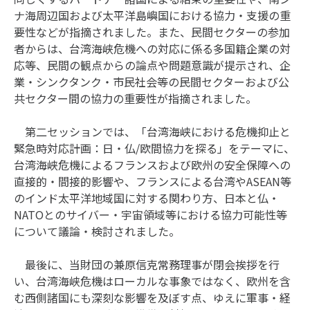
ナ海周辺国および太平洋島嶼国における協力・支援の重
要性などが指摘されました。また、民間セクターの参加
者からは、台湾海峡危機への対応に係る多国籍企業の対
応等、民間の観点からの論点や問題意識が提示され、企
業・シンクタンク・市民社会等の民間セクターおよび公
共セクター間の協力の重要性が指摘されました。
第二セッションでは、「台湾海峡における危機抑止と
緊急時対応計画：日・仏/欧間協力を探る」をテーマに、
台湾海峡危機によるフランスおよび欧州の安全保障への
直接的・間接的影響や、フランスによる台湾やASEAN等
のインド太平洋地域国に対する関わり方、日本と仏・
NATOとのサイバー・宇宙領域等における協力可能性等
について議論・検討されました。
最後に、当財団の兼原信克常務理事が閉会挨拶を行
い、台湾海峡危機はローカルな事象ではなく、欧州を含
む西側諸国にも深刻な影響を及ぼす点、ゆえに軍事・経