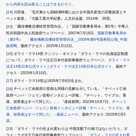
から内容を読み取ることはできるだろう。
川田進、「毛沢東から胡錦濤時期における中国共産党の宗教政策とチ
14
ベット政策」『大阪工業大学紀要』人文社会篇、2014年、39頁。
「藏传佛教活佛转世管理办法」（「国家宗教事务局令」第5号）中華人
15
民共和国中央人民政府ウェブページ、2007年7月18日、
国家宗教事务局令
（第5号） 藏传佛教活佛转世管理办法__2008年第8号国务院公报_中国
政府网
、最終アクセス：2025年1月12日。
ダライ・ラマ14世 テンジン・ギャツォ「ダライ・ラマの化身認定制度
16
について」ダライ・ラマ法王日本代表部事務所ウェブページ、
ダライ・ラマ
法王14世日本公式サイト | ダライ・ラマ法王14世日本公式サイト
、最終ア
クセス：2025年1月10日。
ダライ・ラマ14世は1935年7月6日生まれ。
17
チベット亡命政府の首相も同様の見解を示している。「チベット亡命
18
政府ペンパ・ツェリン首相インタビュー詳報」『チベット、ウイグル、香
港、加害者はすべて同じだ』」、『産経新聞』2023年10月7日、
チベット
亡命政府ペンパ・ツェリン首相インタビュー詳報「チベット、ウイグル、香
港、加害者はすべて同じだ」 - 産経ニュース
、最終アクセス: 2025年2月5
日。
「ダライ・ラマの生まれ変わりは 中国支配下の地ではないだろう」ダ
19
ライ・ラマ法王日本代表部事務所ウェブページ、
「ダライ・ラマの生まれ変