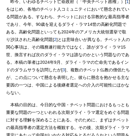
昨今、いわゆるチベット亡命政府（「中央チベット政権」）[
1
]
をはじめ、各地のチベット人コミュニティにおいて懸念されてい
る問題がある。すなわち、チベットにおける宗教的な最高指導者
であり、今年、90歳を迎えるダライ・ラマ14世の高齢化問題で
ある。高齢化問題といっても2024年のアメリカ大統領選挙で取
り沙汰された高齢化問題[
2
]とは意味合いが異なる。チベット人の
関心事項は、その職務遂行能力ではなく、誰がダライ・ラマ15
世、換言すれば次のダライ・ラマは誰なのかという問題なのであ
る。本稿の筆者は2024年9月、ダライ・ラマの亡命先であるイン
ドのダラムサラを訪問したが[
3
]、複数のチベット仏教の僧侶たち
が、この点について懸念を表明した。彼らに懸念を抱かせる主な
要因の一つは、中国による後継者選定への介入の可能性にほかな
らない。
本稿の目的は、今日的な中国・チベット問題におけるもっとも
重要な問題の一つといわれる次期ダライ・ラマ選定をめぐる問題
に対する理解を深めることにある。そのために、まずはチベット
の最高指導者の選定方法を概観する。その後、次期ダライ・ラマ
選定にあたって中国がいかなる対応をとるだろうかという問題を