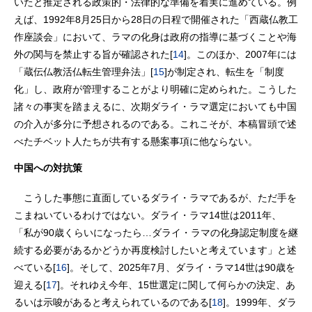
いたと推定される政策的・法律的な準備を着実に進めている。例
えば、1992年8月25日から28日の日程で開催された「西蔵仏教工
作座談会」において、ラマの化身は政府の指導に基づくことや海
外の関与を禁止する旨が確認された[
14
]。このほか、2007年には
「蔵伝仏教活仏転生管理弁法」[
15
]が制定され、転生を「制度
化」し、政府が管理することがより明確に定められた。こうした
諸々の事実を踏まえるに、次期ダライ・ラマ選定においても中国
の介入が多分に予想されるのである。これこそが、本稿冒頭で述
べたチベット人たちが共有する懸案事項に他ならない。
中国への対抗策
こうした事態に直面しているダライ・ラマであるが、ただ手を
こまねいているわけではない。ダライ・ラマ14世は2011年、
「私が90歳くらいになったら…ダライ・ラマの化身認定制度を継
続する必要があるかどうか再度検討したいと考えています」と述
べている[
16
]。そして、2025年7月、ダライ・ラマ14世は90歳を
迎える[
17
]。それゆえ今年、15世選定に関して何らかの決定、あ
るいは示唆があると考えられているのである[
18
]。1999年、ダラ