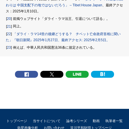
わりは 中国支配下の地ではないだろう」 – Tibet House Japan
、最終アクセ
ス：2025年1月10日。
前掲ウェブサイト「ダライ・ラマ法王、引退について語る」。
20
同上。
21
「ダライ・ラマ14世の後継どうする？ チベット亡命政府首相に聞い
22
た」『朝日新聞』2025年1月27日、最終アクセス: 2025年2月5日。
例えば、中華人民共和国憲法36条に規定されている。
23
トップページ
当サイトについて
論考シリーズ
動画
執筆者一覧
衛星画像分析
お問い合わせ
笹川平和財団トップページ