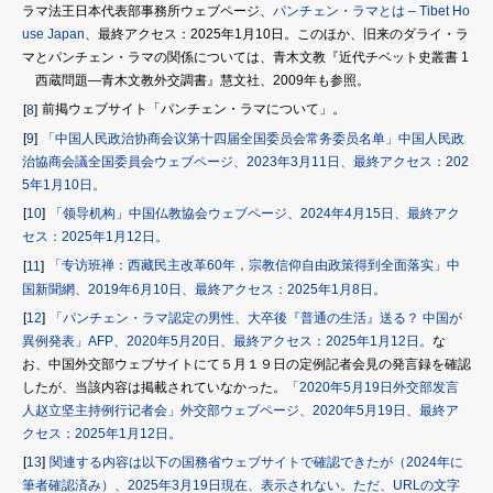
ラマ法王日本代表部事務所ウェブページ、
パンチェン・ラマとは – Tibet Ho
use Japan
、最終アクセス：2025年1月10日。このほか、旧来のダライ・ラ
マとパンチェン・ラマの関係については、青木文教『近代チベット史叢書 1
西蔵問題―青木文教外交調書』慧文社、2009年も参照。
前掲ウェブサイト「パンチェン・ラマについて」。
8
「中国人民政治协商会议第十四届全国委员会常务委员名单」中国人民政
9
治協商会議全国委員会ウェブページ、2023年3月11日、最終アクセス：202
5年1月10日。
「领导机构」中国仏教協会ウェブページ、2024年4月15日、最終アク
10
セス：2025年1月12日。
「专访班禅：西藏民主改革60年，宗教信仰自由政策得到全面落实」中
11
国新聞網、2019年6月10日、最終アクセス：2025年1月8日。
「パンチェン・ラマ認定の男性、大卒後『普通の生活』送る？ 中国が
12
異例発表」AFP、2020年5月20日、最終アクセス：2025年1月12日。
な
お、中国外交部ウェブサイトにて５月１９日の定例記者会見の発言録を確認
したが、当該内容は掲載されていなかった。
「2020年5月19日外交部发言
人赵立坚主持例行记者会」外交部ウェブページ、2020年5月19日、最終ア
クセス：2025年1月12日。
関連する内容は以下の国務省ウェブサイトで確認できたが（2024年に
13
筆者確認済み）、2025年3月19日現在、表示されない。ただ、URLの文字