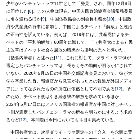
少年がパンチェン・ラマ11世として「発見」され、同年12月8日
に即位した[
8
]。この人物は現在、中国人民政治協商会議常務委員
に名を連ねるほか[
9
]、中国仏教協会の副会長も務め[
10
]、中国政
府や共産党の行事に参加し、中国によるチベット「解放」と統治
の正当性を訴えている。例えば、2019年には、共産党によるチ
ベットの「平和的解放」60周年に際して、「（共産党による）民
主改革はチベット社会を腐敗の暗黒から勝利の光へと導いた」
（括弧内筆者）と述べた[
11
]。これに対して、ダライ・ラマ側が
選定したパンチェン・ラマは、長らくその動向が明らかにされて
いない。2020年5月19日の中国外交部記者会見において、彼が大
学を卒業した旨、報道官から発言があったとの報道が外国メディ
アによってなされたものの所在は依然として不明である[
12
]。そ
のため、チベット側は引き続き彼の解放を求めているほか、
2024年5月17日にはアメリカ国務省の報道官が中国に対しチベッ
ト側が選定したパンチェン・ラマの所在を明らかにするよう求め
るなど[
13
]、本問題は今日においても耳目を集めている。
中国共産党は、次期ダライ・ラマ選定への「介入」を念頭に置