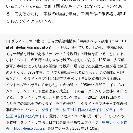
いることがわかる。つまり両者があべこべになっているのであ
る。であるならば、本稿の議論は畢竟、中国革命の限界を示唆す
るものであると言いうる。
ダライ・ラマ14世は、自らの統治機構を「中央チベット政権（CTA：Ce
1
ntral Tibetan Administration）」と呼ぶと述べている。しかし、本稿におい
ては一般的な呼称である「チベット亡命政府」の呼称を用いることにする。
なおチベット亡命政府の成り立ちは以下のとおりである。1951年に人民解
放軍が本格的にラサ駐屯を開始して以降、燻り続けた反乱の火種が遂に燎原
の火となり、1959年春、ラサで大暴動が生じるに至った。この暴動が引き
金となり、ダライ・ラマ14世は現在のチベット自治区の省都ラサを離れ、
インドのダラムサラに亡命した。亡命の道中、1959年4月29日、インドの
ムスーリーでチベット亡命政府が成立し、その後、ダラムサラに移り今日に
至る。「ダライ・ラマ法王、引退について語る」（2011年3月19日のダラ
ムサラでの法話会でのダライ・ラマの発話）、ダライ・ラマ法王日本代表部
事務所ウェブページ、
ダライ・ラマ法王14世日本公式サイト | ダライ・ラマ
法王14世日本公式サイト
、最終アクセス：2025年1月10日。「中央チベッ
ト政権」ダライ・ラマ法王日本代表部事務所ウェブページ、
中央チベット政
権 – Tibet House Japan
、最終アクセス：2025年1月10日。