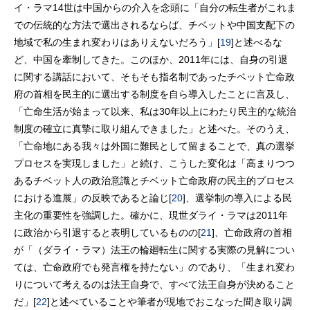
イ・ラマ14世は中国からの介入を念頭に「自分の転生者がこれま
での伝統的な方法で選出されるならば、チベットや中国支配下の
地域で私の生まれ変わりはありえないだろう」[
19
]と述べるな
ど、中国を牽制してきた。このほか、2011年には、自身の引退
に関する講話において、そもそも指名制であったチベット亡命政
府の首相を民主的に選出する制度を自ら導入したことに言及し、
「亡命生活が始まって以来、私は30年以上にわたり民主的な統治
制度の確立に真摯に取り組んできました」と述べた。そのうえ、
「亡命地にある我々は外国に難民として留まることで、真の選挙
プロセスを実現しました」と続け、こうした変化は「高まりつつ
あるチベット人の政治意識とチベット亡命政府の民主的プロセス
における進展」の反映であると論じ[
20
]、選挙制の導入による民
主化の重要性を強調した。確かに、現世ダライ・ラマは2011年
に政治から引退すると表明しているものの[
21
]、亡命政府の首相
が「（ダライ・ラマ）法王の輪廻転生に関する実際の見解につい
ては、亡命政府でも発言権を持たない」のであり、「生まれ変わ
りについて考えるのは法王自身で、すべて法王自身が決めること
だ」[
22
]と述べていることや筆者が現地でおこなった聞き取り調