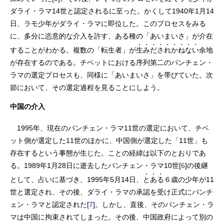
ダライ・ラマ14世と認定されるに至った。かくして1940年1月14
日、ラモ少年がダライ・ラマに即位した。このプロセスをみる
に、多分に恣意的な介入を許す、ある種の「あいまいさ」が介在
することがわかる。複数の「転生者」が
生みだされかねない
余地
が存在するのである。チベットにおける序列第二のパンチェン・
ラマの選定プロセスも、同様に「あいまいさ」を帯びていた。次
節において、その選定過程を見ることにしよう。
中国の介入
1995年、現在のパンチェン・ラマ11世の選定において、チベ
ット側が選定した11世のほかに、中国側が選定した「11世」も
存在するという事態が生じた。ことの経緯は以下のとおりであ
る。1989年1月28日に逝去したパンチェン・ラマ10世[
6
]の後継
として、占いに基づき、1995年5月14日、
とある
６歳の少年が11
世と選定され、その後、ダライ・ラマの承認を受け正式にパンチ
ェン・ラマと認定された[
7
]。しかし、直後、そのパンチェン・ラ
マは中国に拘束されてしまった。その後、中国政府によって別の