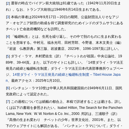
選挙の時点でバイデン前大統領は81歳であった（1942年11月20日生ま
2
れ）。なお、トランプ大統領は1946年6月14日生まれである。
本稿の筆者は2024年9月17日～20日の期間、公益財団法人りそなアジ
3
ア・オセアニア財団の助成を得て調査研究のためインドのダラムサラにある
チベット亡命政府機関などを訪問した。
「輪廻転生」とは、生死を繰り返し、その中で別のものに生まれ変わる
4
ことを意味する。中村元、福永光司、田村芳郎、今野達、末木文美士（編）
『岩波 仏教辞典』第三版、岩波書店、2023年、1096-1097頁に詳しい。
ダライ・ラマ、木村肥佐生（訳）『チベットわが祖国』中央公論社、19
5
89年、39-44頁。また、以下のサイトにも詳しい。「14世ダライ・ラマ法王
発見の経緯と輪廻転生制度」ダライ・ラマ法王日本代表部事務所ウェブペー
ジ、
14世ダライ・ラマ法王発見の経緯と輪廻転生制度 – Tibet House Japa
n
、最終アクセス：2025年1月10日。
パンチェン・ラマ10世は中華人民共和国建国前の1949年6月11日、国民
6
党政府によって認定された。
この過程については紙幅の都合上、本稿で詳述することは避ける。詳し
7
くは以下の書籍を参照されたい。Isabel Hilton, The Search for the Panchen
Lama, New York: ‎ W. W. Norton & Co. Inc., 2000. 邦訳は、三浦順子（訳）
『高僧の生まれ変わり チベットの少年』世界文化社、2001年。また、以
下のウェブサイトにも解説がある。「パンチェン・ラマについて」ダライ・