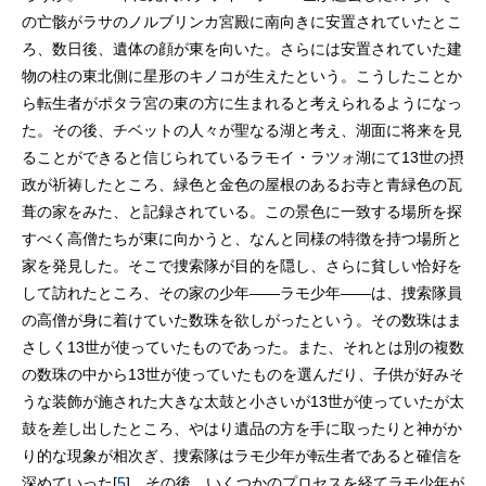
の亡骸がラサのノルブリンカ宮殿に南向きに安置されていたとこ
ろ、数日後、遺体の顔が東を向いた。さらには安置されていた建
物の柱の東北側に星形のキノコが生えたという。こうしたことか
ら転生者がポタラ宮の東の方に生まれると考えられるようになっ
た。その後、チベットの人々が聖なる湖と考え、湖面に将来を見
ることができると信じられているラモイ・ラツォ湖にて13世の摂
政が祈祷したところ、緑色と金色の屋根のあるお寺と青緑色の瓦
葺の家をみた、と記録されている。この景色に一致する場所を探
すべく高僧たちが東に向かうと、なんと同様の特徴を持つ場所と
家を発見した。そこで捜索隊が目的を隠し、さらに貧しい恰好を
して訪れたところ、その家の少年――ラモ少年――は、捜索隊員
の高僧が身に着けていた数珠を欲しがったという。その数珠はま
さしく13世が使っていたものであった。また、それとは別の複数
の数珠の中から13世が使っていたものを選んだり、子供が好みそ
うな装飾が施された大きな太鼓と小さいが13世が使っていたが太
鼓を差し出したところ、やはり遺品の方を手に取ったりと神がか
り的な現象が相次ぎ、捜索隊はラモ少年が転生者であると確信を
深めていった[
5
]。その後、いくつかのプロセスを経てラモ少年が