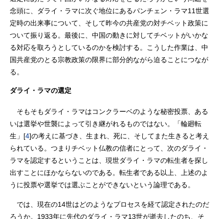
念頭に、ダライ・ラマに次ぐ地位にあるパンチェン・ラマ11世選
定時の出来事について、そして昨今の共産党の対チベット政策に
ついて振り返る。最後に、中国の動きに対してチベットがいかな
る対応を取ろうとしているのかを検討する。こうした作業は、中
国共産党のとる宗教政策の限界に部分的ながら迫ることにつなが
る。
ダライ・ラマの選定
そもそもダライ・ラマはコンクラーベのような秘密投票、ある
いは選挙や世襲によって引き継がれるものではない。「輪廻転
生」[
4
]の考えに基づき、生まれ、死に、そしてまた生きると考え
られている。つまりチベット仏教の信者にとって、次のダライ・
ラマを認定するということは、現世ダライ・ラマの転生者を探し
出すことにほかならないのである。転生者である以上、上述のよ
うに投票や選挙では選ぶことができないという論理である。
では、現在の14世はどのようなプロセスを経て認定されたのだ
ろうか。1933年に先代のダライ・ラマ13世が逝去したのち、そ