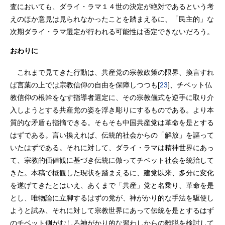
査においても、ダライ・ラマ１４世の決定が絶対であるという考
えのほか意見は見られなかったことを踏まえるに、「民主的」な
次期ダライ・ラマ選定が行われる可能性は否定できないだろう。
おわりに
これまで見てきた行動は、共産党の宗教政策の限界、換言すれ
ば言葉の上では宗教信仰の自由を保障しつつも[
23
]、チベット仏
教信仰の根幹をなす指導者選定に、その宗教儀式を逆手に取り介
入しようとする共産党の姿を浮き彫りにするものである。より本
質的な矛盾も指摘できる。そもそも中国共産党は革命を是とする
はずである。言い換えれば、伝統的社会からの「解放」を謳って
いたはずである。それに対して、ダライ・ラマは精神世界にあっ
て、宗教的価値観に基づき伝統に倣ってチベット社会を統治して
きた。本稿で概観した現状を踏まえるに、建党以来、多分に変化
を遂げてきたとはいえ、あくまで「共産」党と名乗り、革命を是
とし、唯物論に立脚するはずの党が、神がかり的な手法を駆使し
ようと試み、それに対して宗教世界にあって伝統を是とするはず
のチベット側がむしろ神がかり的な習わしからの離脱を検討して