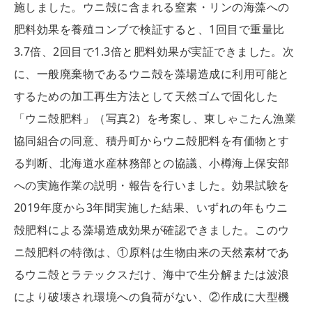
施しました。ウニ殻に含まれる窒素・リンの海藻への
肥料効果を養殖コンブで検証すると、1回目で重量比
3.7倍、2回目で1.3倍と肥料効果が実証できました。次
に、一般廃棄物であるウニ殻を藻場造成に利用可能と
するための加工再生方法として天然ゴムで固化した
「ウニ殻肥料」（写真2）を考案し、東しゃこたん漁業
協同組合の同意、積丹町からウニ殻肥料を有価物とす
る判断、北海道水産林務部との協議、小樽海上保安部
への実施作業の説明・報告を行いました。効果試験を
2019年度から3年間実施した結果、いずれの年もウニ
殻肥料による藻場造成効果が確認できました。このウ
ニ殻肥料の特徴は、①原料は生物由来の天然素材であ
るウニ殻とラテックスだけ、海中で生分解または波浪
により破壊され環境への負荷がない、②作成に大型機