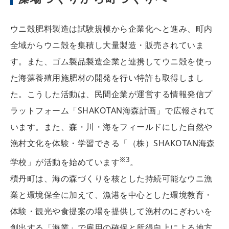
ウニ殻肥料製造は試験規模から企業化へと進み、町内
全域からウニ殻を集積し大量製造・販売されていま
す。また、ゴム製品製造企業と連携してウニ殻を使っ
た海藻養殖用施肥材の開発を行い特許も取得しまし
た。こうした活動は、民間企業が運営する情報発信プ
ラットフォーム「SHAKOTAN海森計画」で広報されて
います。また、森・川・海をフィールドにした自然や
漁村文化を体験・学習できる「（株）SHAKOTAN海森
※3
学校」が活動を始めています
。
積丹町は、海の森づくりを核とした持続可能なウニ漁
業と環境保全に加えて、漁港を中心とした環境教育・
体験・観光や食提案の場を提供して漁村のにぎわいを
創出する「海業」で雇用の確保と所得向上による地方