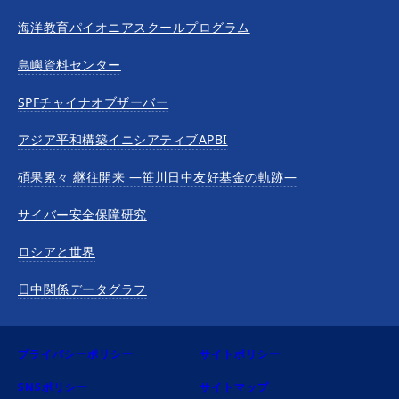
海洋教育パイオニアスクールプログラム
島嶼資料センター
SPFチャイナオブザーバー
アジア平和構築イニシアティブAPBI
碩果累々 継往開来 —笹川日中友好基金の軌跡—
サイバー安全保障研究
ロシアと世界
日中関係データグラフ
プライバシーポリシー
サイトポリシー
SNSポリシー
サイトマップ