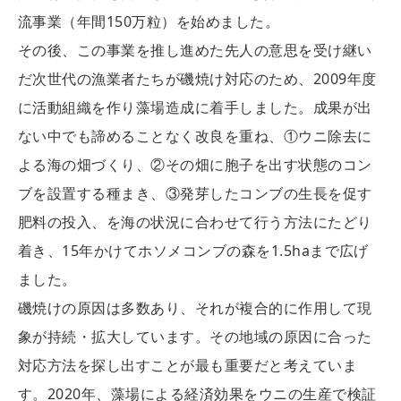
流事業（年間150万粒）を始めました。
その後、この事業を推し進めた先人の意思を受け継い
だ次世代の漁業者たちが磯焼け対応のため、2009年度
に活動組織を作り藻場造成に着手しました。成果が出
ない中でも諦めることなく改良を重ね、①ウニ除去に
よる海の畑づくり、②その畑に胞子を出す状態のコン
ブを設置する種まき、③発芽したコンブの生長を促す
肥料の投入、を海の状況に合わせて行う方法にたどり
着き、15年かけてホソメコンブの森を1.5haまで広げ
ました。
磯焼けの原因は多数あり、それが複合的に作用して現
象が持続・拡大しています。その地域の原因に合った
対応方法を探し出すことが最も重要だと考えていま
す。2020年、藻場による経済効果をウニの生産で検証