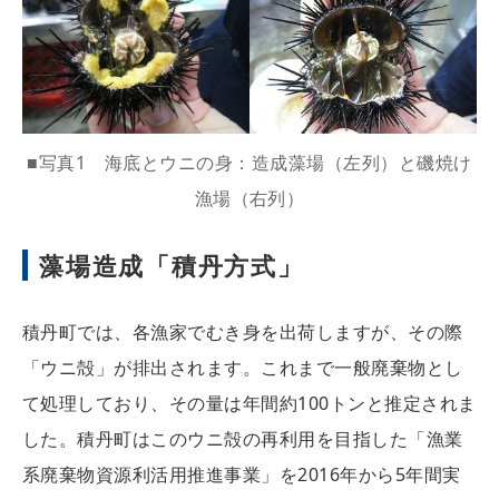
■写真1 海底とウニの身：造成藻場（左列）と磯焼け
漁場（右列）
藻場造成「積丹方式」
積丹町では、各漁家でむき身を出荷しますが、その際
「ウニ殻」が排出されます。これまで一般廃棄物とし
て処理しており、その量は年間約100トンと推定されま
した。積丹町はこのウニ殻の再利用を目指した「漁業
系廃棄物資源利活用推進事業」を2016年から5年間実