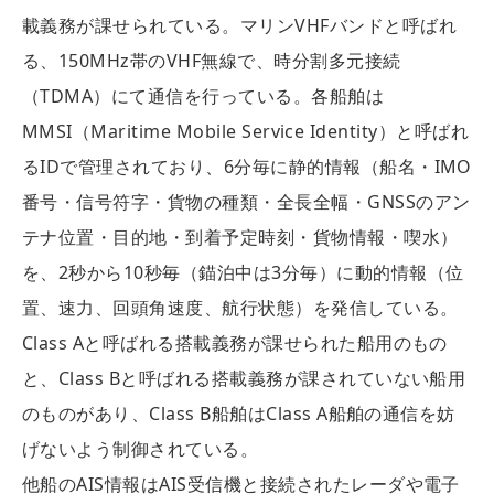
載義務が課せられている。マリンVHFバンドと呼ばれ
る、150MHz帯のVHF無線で、時分割多元接続
（TDMA）にて通信を行っている。各船舶は
MMSI（Maritime Mobile Service Identity）と呼ばれ
るIDで管理されており、6分毎に静的情報（船名・IMO
番号・信号符字・貨物の種類・全長全幅・GNSSのアン
テナ位置・目的地・到着予定時刻・貨物情報・喫水）
を、2秒から10秒毎（錨泊中は3分毎）に動的情報（位
置、速力、回頭角速度、航行状態）を発信している。
Class Aと呼ばれる搭載義務が課せられた船用のもの
と、Class Bと呼ばれる搭載義務が課されていない船用
のものがあり、Class B船舶はClass A船舶の通信を妨
げないよう制御されている。
他船のAIS情報はAIS受信機と接続されたレーダや電子