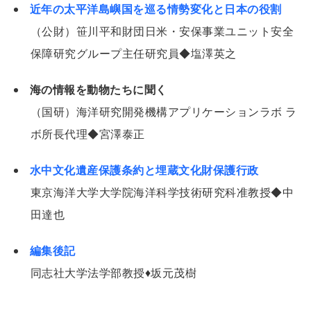
近年の太平洋島嶼国を巡る情勢変化と日本の役割
（公財）笹川平和財団日米・安保事業ユニット安全
保障研究グループ主任研究員◆塩澤英之
海の情報を動物たちに聞く
（国研）海洋研究開発機構アプリケーションラボ ラ
ボ所長代理◆宮澤泰正
水中文化遺産保護条約と埋蔵文化財保護行政
東京海洋大学大学院海洋科学技術研究科准教授◆中
田達也
編集後記
同志社大学法学部教授♦坂元茂樹