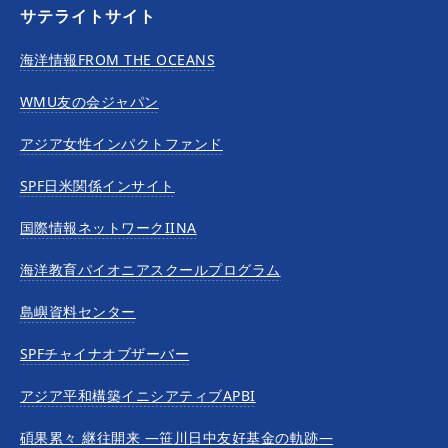
サテライトサイト
海洋情報FROM THE OCEANS
WMU友の会ジャパン
アジア女性インパクトファンド
SPF日米関係インサイト
国際情報ネットワークIINA
海洋教育パイオニアスクールプログラム
島嶼資料センター
SPFチャイナオブザーバー
アジア平和構築イニシアティブAPBI
碩果累々 継往開来 —笹川日中友好基金の軌跡—