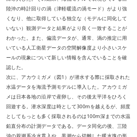
陸沖の時計回りの渦（津軽暖流の渦モード）がより強
くなり、他に取得している独立な（モデルに同化して
いない）観測データと結果がより良く一致することが
わかった。また、偏流データが、通常、渦の推定に用
いている人工衛星データの空間解像度より小さいスケ
ールの現象について新しい情報を含んでいることを確
認した。
次に、アカウミガメ（図1）が潜水する際に採取された
水温データを海流予測モデルに導入した。アカウミガ
メは日本各地の沿岸で産卵し、その後太平洋をひろく
回遊する。潜水深度は時として300mを越えるが、頻度
としてもっとも多く採取されるのは100m深までの水温
鉛直分布の計測データである。データ同化の後、三陸
沖の親潮系冷水貫入や、黒潮から切離した暖水塊の形