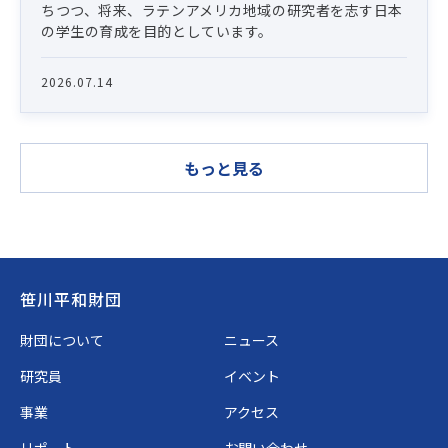
ちつつ、将来、ラテンアメリカ地域の研究者を志す日本
の学生の育成を目的としています。
2026.07.14
もっと見る
Footer
笹川平和財団
財団について
ニュース
研究員
イベント
事業
アクセス