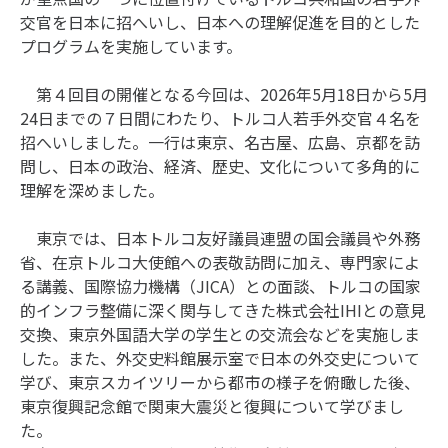
交官を日本に招へいし、日本への理解促進を目的とした
プログラムを実施しています。
第４回目の開催となる今回は、2026年5月18日から5月
24日までの７日間にわたり、トルコ人若手外交官４名を
招へいしました。一行は東京、名古屋、広島、京都を訪
問し、日本の政治、経済、歴史、文化について多角的に
理解を深めました。
東京では、日本トルコ友好議員連盟の国会議員や外務
省、在京トルコ大使館への表敬訪問に加え、専門家によ
る講義、国際協力機構（JICA）との面談、トルコの国家
的インフラ整備に深く関与してきた株式会社IHIとの意見
交換、東京外国語大学の学生との交流会などを実施しま
した。また、外交史料館展示室で日本の外交史について
学び、東京スカイツリーから都市の様子を俯瞰した後、
東京復興記念館で関東大震災と復興について学びまし
た。