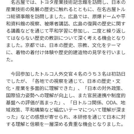
名古屋では、トヨタ産業技術記念館を訪問し、日本の
産業技術の発展の歴史に触れるとともに、在名古屋トル
コ総領事館を訪問しました。広島では、原爆ドームや平
和資料館の視察、被爆者講話、広島の復興の歴史に関す
る講義などを通じて平和学習に参加し、二度と繰り返し
てはならない歴史の教訓について深く考える機会となり
ました。京都では、日本の歴史、宗教、文化をテーマ
に、着物の着付け体験や歴史的建造物の見学を行いまし
た。
今回参加したトルコ人外交官４名のうち３名は初訪日
でしたが、「各地での視察を通じて、日本の歴史・文
化・産業を多面的に理解できた」、「日本の対外政策、
国際協力姿勢への理解が向上し、また官民連携や制度的
基盤への評価が高まった」、「日トルコ関係、ODA、地
域政策、平和構築など幅広いテーマについて理解が深ま
った」などの感想が寄せられ、本研修を通じて日本に対
する理解と信頼を一層深める貴重な機会となりました。