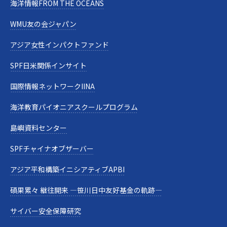
海洋情報FROM THE OCEANS
WMU友の会ジャパン
アジア女性インパクトファンド
SPF日米関係インサイト
国際情報ネットワークIINA
海洋教育パイオニアスクールプログラム
島嶼資料センター
SPFチャイナオブザーバー
アジア平和構築イニシアティブAPBI
碩果累々 継往開来 —笹川日中友好基金の軌跡—
サイバー安全保障研究