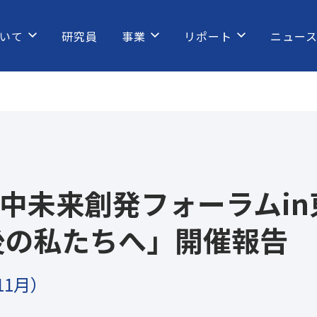
ムの一環で開催した実地体験(フィールドワーク)の様子をご紹
いて
研究員
事業
リポート
ニュー
中未来創発フォーラムin
後の私たちへ」開催報告
11月）