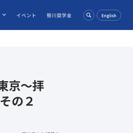
介します。環境、文化、教育、福祉の4つテーマ毎に趣向を凝ら
ス
イベント
笹川奨学金
English
Search
東京～拝
 その２