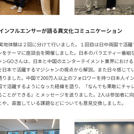
インフルエンサーが語る異文化コミュニケーション
の実地体験は２回に分けて行いました。１回目は日中両国で活躍
ンをテーマに座談会を開催しました。日本のバラエティー番組
ャンGOさんは、日本と中国のエンターテイメント業界における
を日本で活躍するマジシャンの視点から解説。また日々感じて
語りました。中国で200万人以上のフォロワーを持つ日本人イ
国で活躍するようになった経緯を語り、「なんでも果敢にチャ
ることができる」とメッセージを送りました。2人は参加者に
とや、直面している課題などについても意見交換しました。