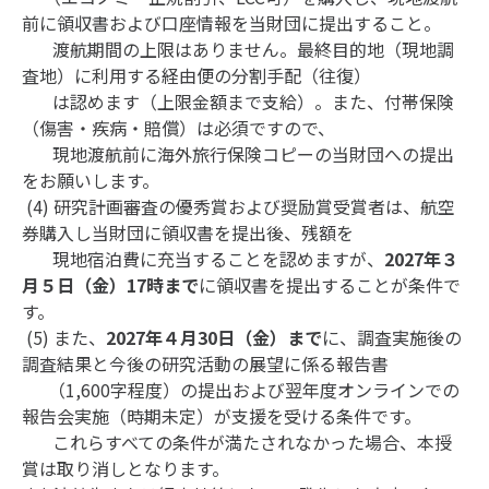
前に領収書および口座情報を当財団に提出すること。
渡航期間の上限はありません。最終目的地（現地調
査地）に利用する経由便の分割手配（往復）
は認めます（上限金額まで支給）。また、付帯保険
（傷害・疾病・賠償）は必須ですので、
現地渡航前に海外旅行保険コピーの当財団への提出
をお願いします。
(4) 研究計画審査の優秀賞および奨励賞受賞者は、航空
券購入し当財団に領収書を提出後、残額を
現地宿泊費に充当することを認めますが、
2027年３
月５日（金）17時まで
に領収書を提出することが条件で
す。
(5) また、
2027年４月30日（金）まで
に、調査実施後の
調査結果と今後の研究活動の展望に係る報告書
（1,600字程度）の提出および翌年度オンラインでの
報告会実施（時期未定）が支援を受ける条件です。
これらすべての条件が満たされなかった場合、本授
賞は取り消しとなります。