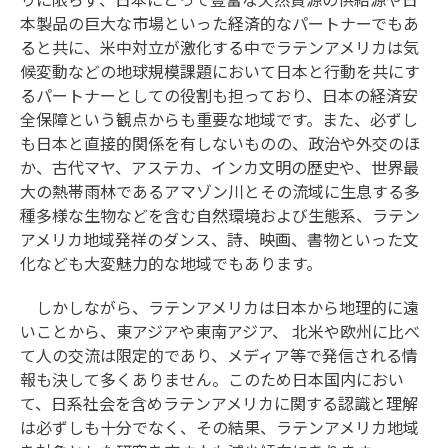
本製品の巨大な市場といった経済的なパートナーでもあ
ると共に、米中対立が激化する中でラテンアメリカは気
候変動などの地球規模課題において日本と行動を共にす
るパートナーとしての役割も担っており、日本の経済安
全保障という観点からも重要な地域です。また、必ずし
も日本と直接的関係を有しないものの、政治や外交のほ
か、古代マヤ、アステカ、インカ文明の歴史や、世界最
大の熱帯雨林であるアマゾン川とその流域に生息する多
種多様な生物などを含む自然環境および生態系、ラテン
アメリカ地域発祥のダンス、詩、映画、書物といった文
化なども大変魅力的な地域でもあります。
しかしながら、ラテンアメリカは日本から地理的に遠
いことから、東アジアや東南アジア、 北米や欧州に比べ
て人の交流は限定的であり、メディア等で発信される情
報も決して多くありません。このため日本国内におい
て、日系社会を含めラテンアメリカに関する認識と理解
は必ずしも十分でなく、その結果、ラテンアメリカ地域