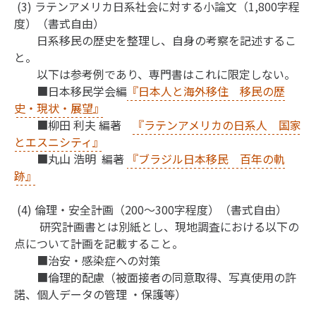
(3) ラテンアメリカ日系社会に対する小論文（1,800字程
度）（書式自由）
日系移民の歴史を整理し、自身の考察を記述するこ
と。
以下は参考例であり、専門書はこれに限定しない。
■日本移民学会編
『日本人と海外移住 移民の歴
史・現状・展望』
■柳田 利夫 編著
『ラテンアメリカの日系人 国家
とエスニシティ』
■丸山 浩明 編著
『ブラジル日本移民 百年の軌
跡』
(4) 倫理・安全計画（200～300字程度）（書式自由）
研究計画書とは別紙とし、現地調査における以下の
点について計画を記載すること。
■治安・感染症への対策
■倫理的配慮（被面接者の同意取得、写真使用の許
諾、個人データの管理 ・保護等）