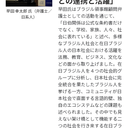
との連携と活躍」
早田氏はブラジル領事館顧問弁
早田 幸太郎 氏（弁護士／
護士としての活動を通じて、
日系人）
「日伯関係は公式な条約書だけ
でなく、学校、家族、人々、社
会に表れている」と述べ、多様
なブラジル人社会と在日ブラジ
ル人の日本社会における活躍を
法務、教育、ビジネス、文化な
どの面から取り上げました。在
日ブラジル人を４つの社会的グ
ループに分析し、日本社会に完
全統合を果たしたブラジル人を
挙げる一方、コミュニティが日
本社会で直面する言語的壁、独
自のエコシステムなどの課題も
述べられました。その中でも見
えない架け橋として機能する二
つの社会を行き来する在日ブラ