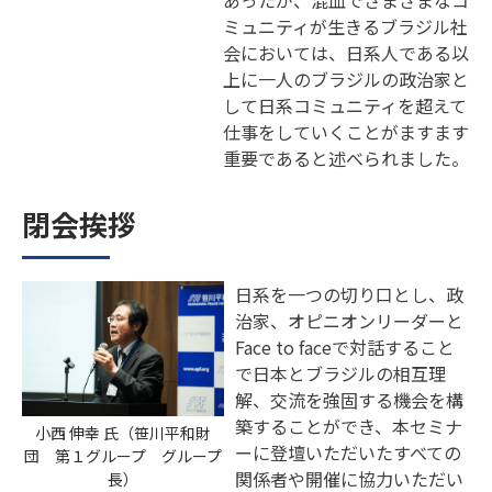
あったが、混血でさまざまなコ
ミュニティが生きるブラジル社
会においては、日系人である以
上に一人のブラジルの政治家と
して日系コミュニティを超えて
仕事をしていくことがますます
重要であると述べられました。
閉会挨拶
日系を一つの切り口とし、政
治家、オピニオンリーダーと
Face to faceで対話すること
で日本とブラジルの相互理
解、交流を強固する機会を構
築することができ、本セミナ
小西 伸幸 氏（笹川平和財
ーに登壇いただいたすべての
団 第１グループ グループ
関係者や開催に協力いただい
長）