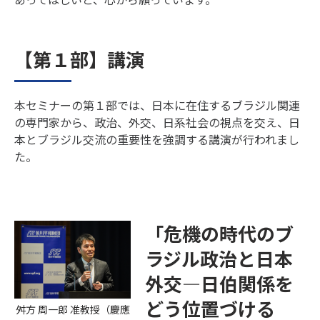
【第１部】講演
本セミナーの第１部では、日本に在住するブラジル関連
の専門家から、政治、外交、日系社会の視点を交え、日
本とブラジル交流の重要性を強調する講演が行われまし
た。
「危機の時代のブ
ラジル政治と日本
外交―日伯関係を
どう位置づける
舛方 周一郎 准教授（慶應