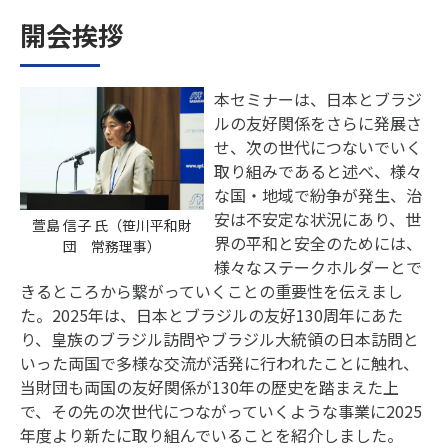
開会挨拶
本セミナーは、日本とブラジ
ルの友好関係をさらに発展さ
せ、次の世代につないでいく
取り組みであると述べ、様々
な国・地域で紛争が発生、治
安は不安定な状況にあり、世
萱島 信子 氏（笹川平和財
界の平和と安全のためには、
団 常務理事）
様々なステークホルダーとで
きるところから繋がっていくことの重要性を伝えまし
た。2025年は、日本とブラジルの友好130周年にあた
り、皇族のブラジル訪問やブラジル大統領の日本訪問と
いった両国で多様な交流が活発に行われたことに触れ、
当財団も両国の友好関係が130年の歴史を踏まえた上
で、その先の次世代につながっていくような事業に2025
年度より新たに取り組んでいることを紹介しました。