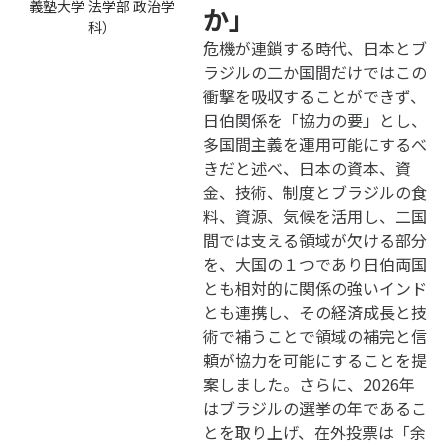
義塾大学 法学部 政治学
か」
科）
危機が連鎖する時代、日本とブ
ラジルの二か国間だけではこの
衝撃を吸収することができず、
日伯関係を「協力の要」とし、
多国間主義を運用可能にするべ
きだと述べ、日本の資本、資
金、技術、制度とブラジルの食
料、資源、気候を活用し、二国
間では支える領域が欠ける部分
を、大国の１つであり日伯両国
とも相対的に関係の強いインド
とも連携し、その経済成長と技
術で補うことで領域の補完と信
頼が協力を可能にすることを提
案しました。さらに、2026年
はブラジルの選挙の年であるこ
とを取り上げ、在外投票は「余