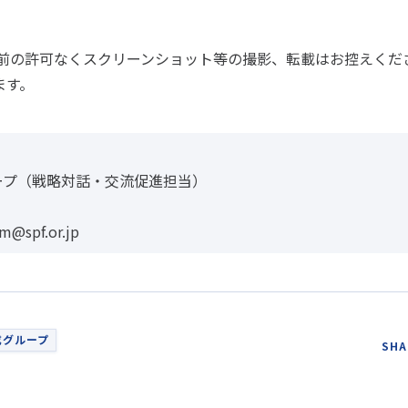
事前の許可なくスクリーンショット等の撮影、転載はお控えくだ
ます。
ープ（戦略対話・交流促進担当）
m@spf.or.jp
成グループ
SHA