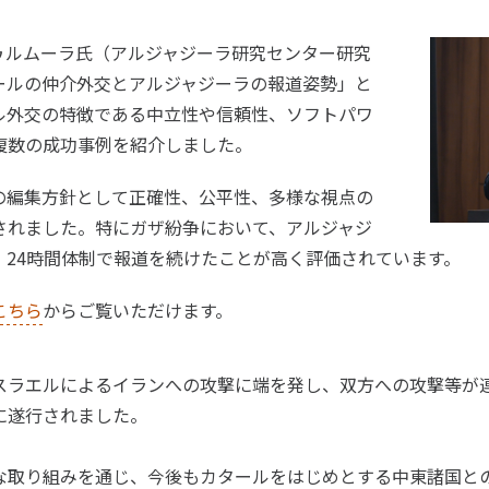
ルムーラ氏（アルジャジーラ研究センター研究
ールの仲介外交とアルジャジーラの報道姿勢」と
ル外交の特徴である中立性や信頼性、ソフトパワ
複数の成功事例を紹介しました。
編集方針として正確性、公平性、多様な視点の
されました。特にガザ紛争において、アルジャジ
、24時間体制で報道を続けたことが高く評価されています。
こちら
からご覧いただけます。
エルによるイランへの攻撃に端を発し、双方への攻撃等が連
に遂行されました。
取り組みを通じ、今後もカタールをはじめとする中東諸国と