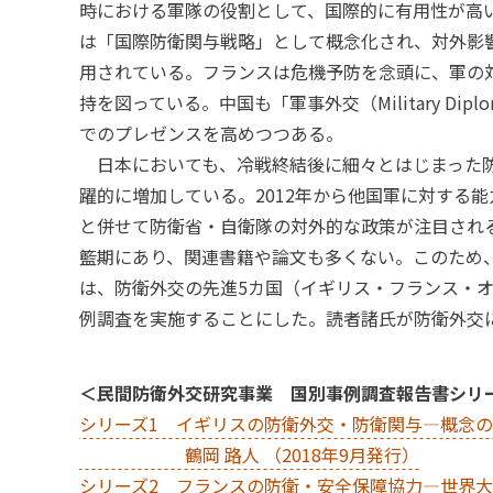
時における軍隊の役割として、国際的に有用性が高
は「国際防衛関与戦略」として概念化され、対外影
用されている。フランスは危機予防を念頭に、軍の
持を図っている。中国も「軍事外交（Military Di
でのプレゼンスを高めつつある。
日本においても、冷戦終結後に細々とはじまった防
躍的に増加している。2012年から他国軍に対する
と併せて防衛省・自衛隊の対外的な政策が注目され
籃期にあり、関連書籍や論文も多くない。このため
は、防衛外交の先進5カ国（イギリス・フランス・
例調査を実施することにした。読者諸氏が防衛外交
＜民間防衛外交研究事業 国別事例調査報告書シリ
シリーズ1 イギリスの防衛外交・防衛関与―概念
鶴岡 路人 （2018年9月発行）
シリーズ2 フランスの防衛・安全保障協力―世界