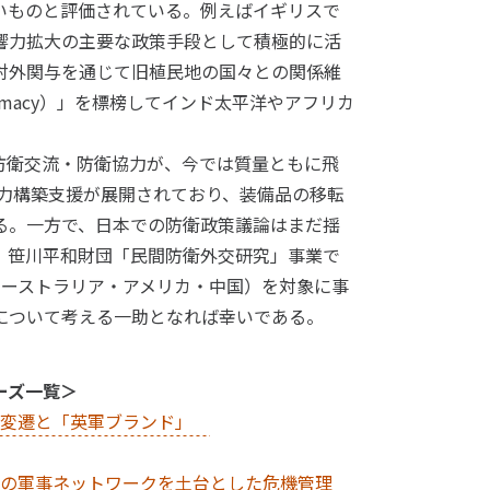
いものと評価されている。例えばイギリスで
響力拡大の主要な政策手段として積極的に活
対外関与を通じて旧植民地の国々との関係維
plomacy）」を標榜してインド太平洋やアフリカ
衛交流・防衛協力が、今では質量ともに飛
能力構築支援が展開されており、装備品の移転
る。一方で、日本での防衛政策議論はまだ揺
、笹川平和財団「民間防衛外交研究」事業で
オーストラリア・アメリカ・中国）を対象に事
について考える一助となれば幸いである。
ーズ一覧＞
の変遷と「英軍ブランド」
大の軍事ネットワークを土台とした危機管理