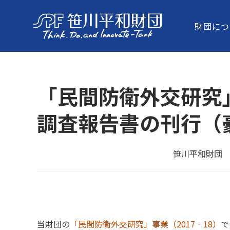
財団につ
「民間防衛外交研究
調査報告書の刊行（
笹川平和財団
当財団の
「民間防衛外交研究」事業（2017‐18）
で