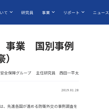
いて
研究員
事業
リポート
ニュー
」事業 国別事例
豪）
 安全保障グループ 主任研究員 西田一平太
2019.01.28
は、先進各国が進める防衛外交の事例調査を