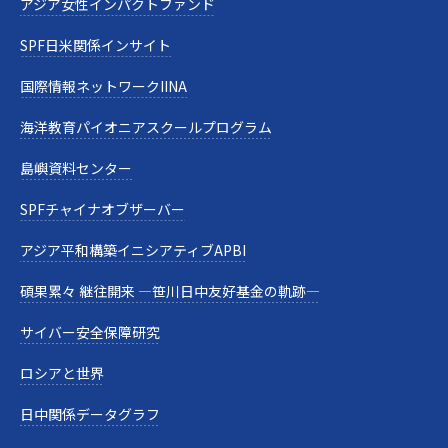
アジア女性インパクトファンド
SPF日米関係インサイト
国際情報ネットワークIINA
海洋教育パイオニアスクールプログラム
島嶼資料センター
SPFチャイナオブザーバー
アジア平和構築イニシアティブAPBI
碩果累々 継往開来 —笹川日中友好基金の軌跡—
サイバー安全保障研究
ロシアと世界
日中関係データグラフ