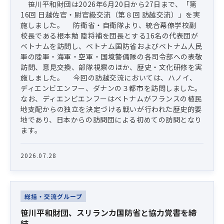
笹川平和財団は2026年6月20日から27日まで、「第
16回 日越佐官・尉官級交流（第８回 訪越交流）」を実
施しました。 防衛省・自衛隊より、統合幕僚学校副
校長である根本勉 陸将補を団長とする16名の代表団が
ベトナムを訪問し、ベトナム国防省およびベトナム人民
軍の陸軍・海軍・空軍・国境警備隊の各司令部への表敬
訪問、意見交換、部隊視察のほか、歴史・文化研修を実
施しました。 今回の訪越交流においては、ハノイ、
ディエンビエンフー、ダナンの３都市を訪問しました。
なお、ディエンビエンフーはベトナムがフランスの植民
地支配からの独立を決定づける戦いが行われた歴史的要
地であり、日本からの訪問団による初めての訪問となり
ます。
2026.07.28
総括・交流グループ
笹川平和財団、スリランカ国防省と協力覚書を締
結