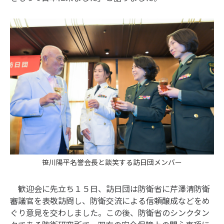
笹川陽平名誉会長と談笑する訪日団メンバー
歓迎会に先立ち１５日、訪日団は防衛省に芹澤清防衛
審議官を表敬訪問し、防衛交流による信頼醸成などをめ
ぐり意見を交わしました。この後、防衛省のシンクタン