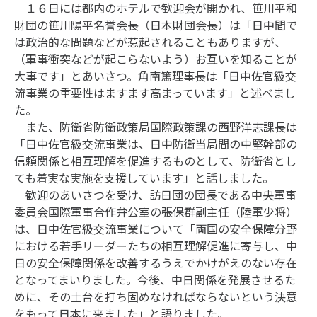
１６日には都内のホテルで歓迎会が開かれ、笹川平和
財団の笹川陽平名誉会長（日本財団会長）は「日中間で
は政治的な問題などが惹起されることもありますが、
（軍事衝突などが起こらないよう）お互いを知ることが
大事です」とあいさつ。角南篤理事長は「日中佐官級交
流事業の重要性はますます高まっています」と述べまし
た。
また、防衛省防衛政策局国際政策課の西野洋志課長は
「日中佐官級交流事業は、日中防衛当局間の中堅幹部の
信頼関係と相互理解を促進するものとして、防衛省とし
ても着実な実施を支援しています」と話しました。
歓迎のあいさつを受け、訪日団の団長である中央軍事
委員会国際軍事合作弁公室の張保群副主任（陸軍少将）
は、日中佐官級交流事業について「両国の安全保障分野
における若手リーダーたちの相互理解促進に寄与し、中
日の安全保障関係を改善するうえでかけがえのない存在
となってまいりました。今後、中日関係を発展させるた
めに、その土台を打ち固めなければならないという決意
をもって日本に来ました」と語りました。