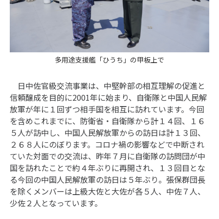
多用途支援艦「ひうち」の甲板上で
日中佐官級交流事業は、中堅幹部の相互理解の促進と
信頼醸成を目的に2001年に始まり、自衛隊と中国人民解
放軍が年に１回ずつ相手国を相互に訪れています。今回
を含めこれまでに、防衛省・自衛隊から計１４回、１６
５人が訪中し、中国人民解放軍からの訪日は計１３回、
２６８人にのぼります。コロナ禍の影響などで中断され
ていた対面での交流は、昨年７月に自衛隊の訪問団が中
国を訪れたことで約４年ぶりに再開され、１３回目とな
る今回の中国人民解放軍の訪日は５年ぶり。張保群団長
を除くメンバーは上級大佐と大佐が各５人、中佐７人、
少佐２人となっています。