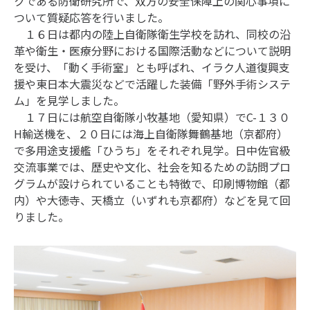
クである防衛研究所で、双方の安全保障上の関心事項に
ついて質疑応答を行いました。
１６日は都内の陸上自衛隊衛生学校を訪れ、同校の沿
革や衛生・医療分野における国際活動などについて説明
を受け、「動く手術室」とも呼ばれ、イラク人道復興支
援や東日本大震災などで活躍した装備「野外手術システ
ム」を見学しました。
１７日には航空自衛隊小牧基地（愛知県）でC-１３０
H輸送機を、２０日には海上自衛隊舞鶴基地（京都府）
で多用途支援艦「ひうち」をそれぞれ見学。日中佐官級
交流事業では、歴史や文化、社会を知るための訪問プロ
グラムが設けられていることも特徴で、印刷博物館（都
内）や大徳寺、天橋立（いずれも京都府）などを見て回
りました。