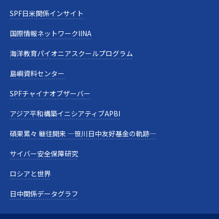
SPF日米関係インサイト
国際情報ネットワークIINA
海洋教育パイオニアスクールプログラム
島嶼資料センター
SPFチャイナオブザーバー
アジア平和構築イニシアティブAPBI
碩果累々 継往開来 —笹川日中友好基金の軌跡—
サイバー安全保障研究
ロシアと世界
日中関係データグラフ