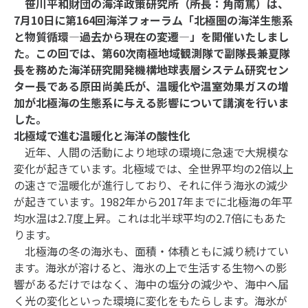
笹川平和財団の海洋政策研究所（所長：角南篤）は、
7月10日に第164回海洋フォーラム「北極圏の海洋生態系
と物質循環―過去から現在の変遷―」を開催いたしまし
た。この回では、第60次南極地域観測隊で副隊長兼夏隊
長を務めた海洋研究開発機構地球表層システム研究セン
ター長である原田尚美氏が、温暖化や温室効果ガスの増
加が北極海の生態系に与える影響について講演を行いま
した。
北極域で進む温暖化と海洋の酸性化
近年、人間の活動により地球の環境に急速で大規模な
変化が起きています。北極域では、全世界平均の2倍以上
の速さで温暖化が進行しており、それに伴う海氷の減少
が起きています。1982年から2017年までに北極海の年平
均水温は2.7度上昇。これは北半球平均の2.7倍にもあた
ります。
北極海の冬の海氷も、面積・体積ともに減り続けてい
ます。海氷が溶けると、海氷の上で生活する生物への影
響があるだけではなく、海中の塩分の減少や、海中へ届
く光の変化といった環境に変化をもたらします。海氷が