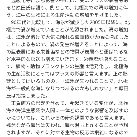
ると原田氏は語り、例として、北極海での渦の増加に伴
う、海中の生物による生産活動の増加を挙げました。
90年代と比較して、海氷が減少した2005年以降に、北
極海で渦が増えていることが確認されました。渦の増加
は、海氷が溶けて大気に触れる海面積が大幅に増加した
ことによるもので、渦の発生が増えることによって、海
の亜表層にある栄養塩などの物質が表層へと運ばれるな
ど水平的な郵送も増えていきます。栄養塩が増えること
で、植物・動物プランクトンの生産は活発化し、北極海
の生産活動にとってはプラスの影響と言えます。正の影
響としてはいるものの、「海氷が失われることで、北極
海が一般的な海になりつつあるのかもしれない」と原田
氏は指摘しました。
正負両方の影響を含めて、今起きている変化が、北極
海の海洋生態系や人間に一体どのような影響を及ぼすの
かについては、これからの研究課題であると言えます。
残念ながら海氷は失われ、海水温も上昇することが予想
されますが、それに対する生物の反応は複雑になるので