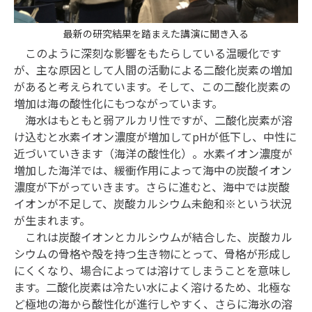
最新の研究結果を踏まえた講演に聞き入る
このように深刻な影響をもたらしている温暖化です
が、主な原因として人間の活動による二酸化炭素の増加
があると考えられています。そして、この二酸化炭素の
増加は海の酸性化にもつながっています。
海水はもともと弱アルカリ性ですが、二酸化炭素が溶
け込むと水素イオン濃度が増加してpHが低下し、中性に
近づいていきます（海洋の酸性化）。水素イオン濃度が
増加した海洋では、緩衝作用によって海中の炭酸イオン
濃度が下がっていきます。さらに進むと、海中では炭酸
イオンが不足して、炭酸カルシウム未飽和※という状況
が生まれます。
これは炭酸イオンとカルシウムが結合した、炭酸カル
シウムの骨格や殻を持つ生き物にとって、骨格が形成し
にくくなり、場合によっては溶けてしまうことを意味し
ます。二酸化炭素は冷たい水によく溶けるため、北極な
ど極地の海から酸性化が進行しやすく、さらに海氷の溶