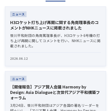
Latest News
ニュース
H3ロケット打ち上げ再開に関する角南理事長のコ
メントがNHKニュースに掲載されました
笹川平和財団の角南篤理事長が、H3ロケット6号機の打
ち上げ再開に関してコメントを行い、NHKニュースに掲
載されました。
2026.06.12
ニュース
【開催報告】アジア賢人会議 Harmony by
Design: Asia Dialogueと次世代アジア平和構築フ
ォーラム
3月24日、笹川平和財団はアジア各国の著名リーダーを
招へいし、「アジア賢人会議 Harmony by Design: