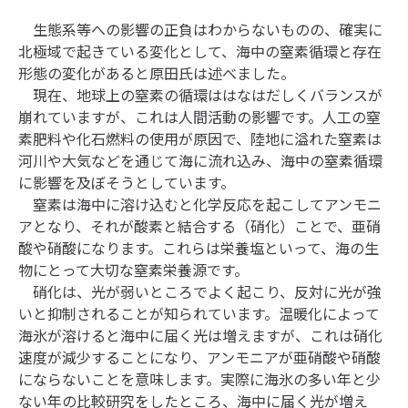
生態系等への影響の正負はわからないものの、確実に
北極域で起きている変化として、海中の窒素循環と存在
形態の変化があると原田氏は述べました。
現在、地球上の窒素の循環ははなはだしくバランスが
崩れていますが、これは人間活動の影響です。人工の窒
素肥料や化石燃料の使用が原因で、陸地に溢れた窒素は
河川や大気などを通じて海に流れ込み、海中の窒素循環
に影響を及ぼそうとしています。
窒素は海中に溶け込むと化学反応を起こしてアンモニ
アとなり、それが酸素と結合する（硝化）ことで、亜硝
酸や硝酸になります。これらは栄養塩といって、海の生
物にとって大切な窒素栄養源です。
硝化は、光が弱いところでよく起こり、反対に光が強
いと抑制されることが知られています。温暖化によって
海氷が溶けると海中に届く光は増えますが、これは硝化
速度が減少することになり、アンモニアが亜硝酸や硝酸
にならないことを意味します。実際に海氷の多い年と少
ない年の比較研究をしたところ、海中に届く光が増え