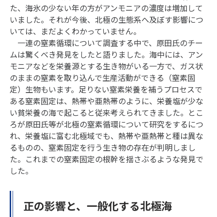
た、海氷の少ない年の方がアンモニアの濃度は増加して
いました。それが今後、北極の生態系へ及ぼす影響につ
いては、まだよくわかっていません。
一連の窒素循環について調査する中で、原田氏のチー
ムは驚くべき発見をしたと語りました。海中には、アン
モニアなどを栄養源とする生き物がいる一方で、ガス状
のままの窒素を取り込んで生産活動ができる（窒素固
定）生物もいます。足りない窒素栄養を補うプロセスで
ある窒素固定は、熱帯や亜熱帯のように、栄養塩が少な
い貧栄養の海で起こると従来考えられてきました。とこ
ろが原田氏等が北極の窒素循環について研究をするにつ
れ、栄養塩に富む北極域でも、熱帯や亜熱帯と種は異な
るものの、窒素固定を行う生き物の存在が判明しまし
た。これまでの窒素固定の根幹を揺さぶるような発見で
した。
正の影響と、一般化する北極海