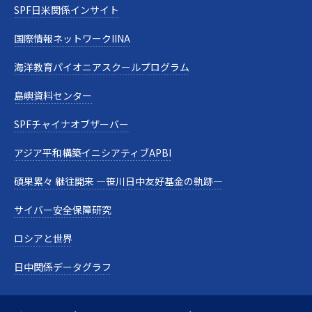
SPF日米関係インサイト
国際情報ネットワークIINA
海洋教育パイオニアスクールプログラム
島嶼資料センター
SPFチャイナオブザーバー
アジア平和構築イニシアティブAPBI
碩果累々 継往開来 —笹川日中友好基金の軌跡—
サイバー安全保障研究
ロシアと世界
日中関係データグラフ