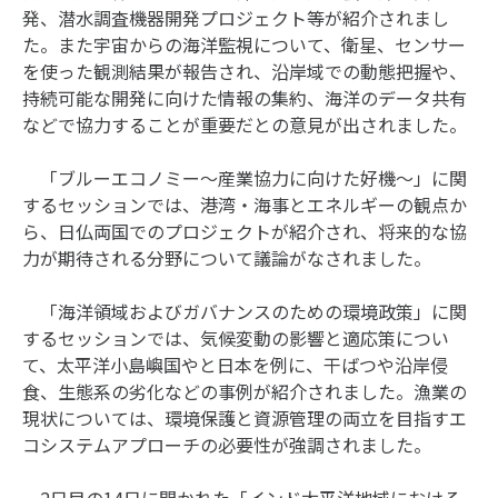
発、潜水調査機器開発プロジェクト等が紹介されまし
た。また宇宙からの海洋監視について、衛星、センサー
を使った観測結果が報告され、沿岸域での動態把握や、
持続可能な開発に向けた情報の集約、海洋のデータ共有
などで協力することが重要だとの意見が出されました。
「ブルーエコノミー～産業協力に向けた好機～」に関
するセッションでは、港湾・海事とエネルギーの観点か
ら、日仏両国でのプロジェクトが紹介され、将来的な協
力が期待される分野について議論がなされました。
「海洋領域およびガバナンスのための環境政策」に関
するセッションでは、気候変動の影響と適応策につい
て、太平洋小島嶼国やと日本を例に、干ばつや沿岸侵
食、生態系の劣化などの事例が紹介されました。漁業の
現状については、環境保護と資源管理の両立を目指すエ
コシステムアプローチの必要性が強調されました。