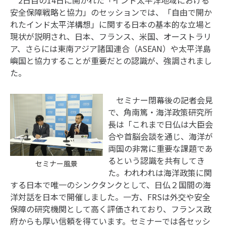
2日目の14日に開かれた「インド太平洋地域における
安全保障戦略と協力」のセッションでは、「自由で開か
れたインド太平洋構想」に関する日本の基本的な立場と
現状が説明され、日本、フランス、米国、オーストラリ
ア、さらには東南アジア諸国連合（ASEAN）や太平洋島
嶼国と協力することが重要だとの認識が、強調されまし
た。
セミナー閉幕後の記者会見
で、角南篤・海洋政策研究所
長は「これまで日仏は大臣会
合や首脳会談を通じ、海洋が
両国の非常に重要な課題であ
るという認識を共有してき
セミナー風景
た。われわれは海洋政策に関
する日本で唯一のシンクタンクとして、日仏２国間の海
洋対話を日本で開催しました。一方、FRSは外交や安全
保障の研究機関として高く評価されており、フランス政
府からも厚い信頼を得ています。セミナーでは各セッシ