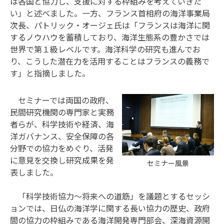
は各国と協力し、支援に対する枠組みを考えていきた
い」と述べました。一方、フランス首相府の海洋事業局
次長、パトリック・オージェ氏は「フランスは海洋に関
するノウハウを蓄積しており、海洋生態系の豊かさでは
世界で第１級レベルです。海洋科学の研究も進んでお
り、こうした潜在力を活用することはフランスの義務で
す」と指摘しました。
セミナーでは両国の政府、
民間研究機関の専門家と実務
者らが、科学技術や経済、海
洋ガバナンス、安全保障の各
分野での協力をめぐり、活発
に意見を交換し研究成果を発
セミナー風景
表しました。
「科学技術協力～将来への道筋」を議題とするセッシ
ョンでは、日仏の海洋学に関する長い協力の歴史、政府
間の協力の枠組みである海洋開発専門部会、深海資源開