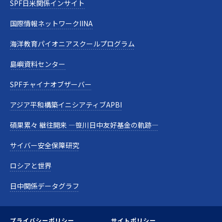
SPF日米関係インサイト
国際情報ネットワークIINA
海洋教育パイオニアスクールプログラム
島嶼資料センター
SPFチャイナオブザーバー
アジア平和構築イニシアティブAPBI
碩果累々 継往開来 —笹川日中友好基金の軌跡—
サイバー安全保障研究
ロシアと世界
日中関係データグラフ
プライバシーポリシー
サイトポリシー