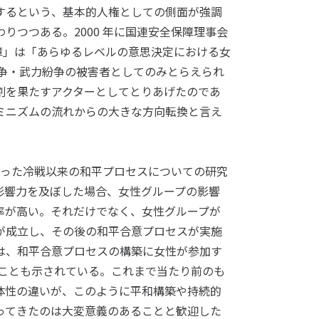
するという、基本的人権としての側面が強調
りつつある。2000 年に国連安全保障理事会
保障」は「あらゆるレベルの意思決定における女
戦争・武力紛争の被害者としてのみとらえられ
割を果たすアクターとしてとりあげたのであ
ミニズムの流れからの大きな方向転換と言え
こなった冷戦以来の和平プロセスについての研究
影響力を及ぼした場合、女性グループの影響
率が高い。それだけでなく、女性グループが
が成立し、その後の和平合意プロセスが実施
は、和平合意プロセスの構築に女性が参加す
ることも示されている。これまで当たり前のも
体性の違いが、このように平和構築や持続的
ってきたのは大変意義のあることと歓迎した