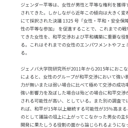
ジェンダー平等は、女性が男性と平等な権利を獲得
されてきた。しかしながら近年この傾向は大きく変わ
にて採択された決議 1325 号「女性・平和・安全
性の平等な参加」 を促進することで、これまでの
てきた女性を、和平交渉および平和構築に重要な役
る。これはそれまでの女性のエンパワメントやフェ
る。
ジェノバ大学院研究所が2011年から2015年にお
によると、女性のグループが和平交渉において強い
力が無いまたは弱い場合に比べて極めて交渉の成功
強い影響力を及ぼした場合は殆どの場合に和平交渉
される可能性が高い、としている。また別の調査で
れば、和平が15年以上継続する可能性が35％高ま
のとして議論の俎上に上がってこなかった男女の主
開発に果たしうる役割の面から論じられるようにな