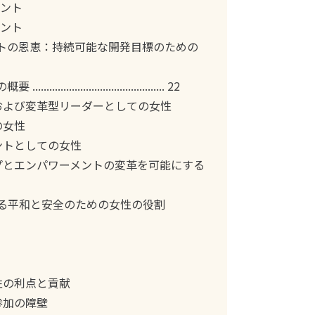
メント
メント
ントの恩恵：持続可能な開発目標のための
................................... 22
ーおよび変革型リーダーとしての女性
の女性
ェントとしての女性
ップとエンパワーメントの変革を可能にする
ける平和と安全のための女性の役割
女性の利点と貢献
参加の障壁