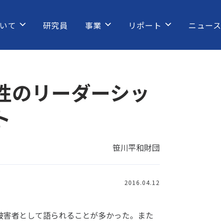
いて
研究員
事業
リポート
ニュー
性のリーダーシッ
ト
笹川平和財団
2016.04.12
被害者として語られることが多かった。また