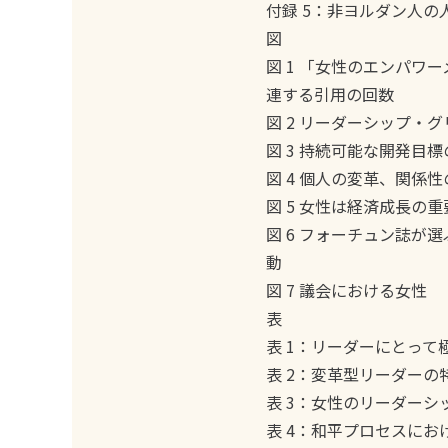
付録 5：非ヨルダン人
図
図 1 「女性のエンパワ
連する引用の回数
図 2 リーダーシップ・
図 3 持続可能な開発目標
図 4 個人の変革、関係
図 5 女性は経済成長の
図 6 フォーチュン誌が選
動
図 7 議会における女性
表
表 1：リーダーにとって
表 2：変革型リーダーの
表 3：女性のリーダーシ
表 4：和平プロセスに