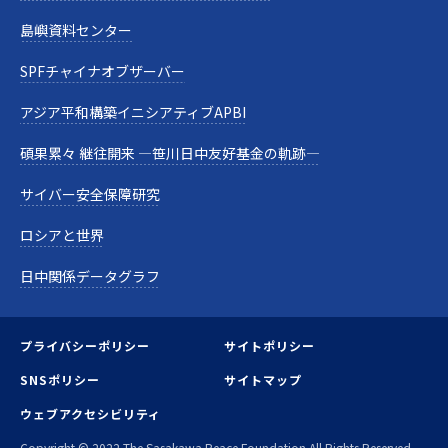
島嶼資料センター
SPFチャイナオブザーバー
アジア平和構築イニシアティブAPBI
碩果累々 継往開来 —笹川日中友好基金の軌跡—
サイバー安全保障研究
ロシアと世界
日中関係データグラフ
プライバシーポリシー
サイトポリシー
SNSポリシー
サイトマップ
ウェブアクセシビリティ
Copyright © 2022 The Sasakawa Peace Foundation All Rights Reserved.