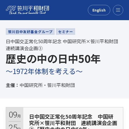
English
Menu
笹川日中友好基金グループ
セミナー
日中国交正常化50周年記念 中国研究所×笹川平和財団
連続講演会企画③
歴史の中の日中50年
～1972年体制を考える～
主催：
中国研究所・笹川平和財団
09
日中国交正常化50周年記念 中国研
月
究所×笹川平和財団 連続講演会企画
25
日