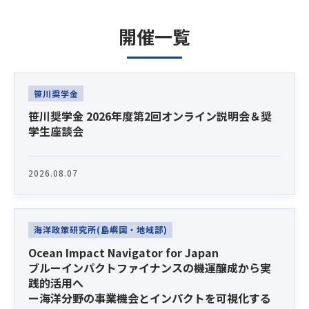
開催一覧
Latest News
笹川奨学金
笹川奨学金 2026年度第2回オンライン説明会＆奨
学生座談会
2026.08.07
海洋政策研究所(島嶼国・地域部)
Ocean Impact Navigator for Japan
ブルーインパクトファイナンスの機運醸成から実
践的活用へ
ー海洋分野の事業機会とインパクトを可視化する