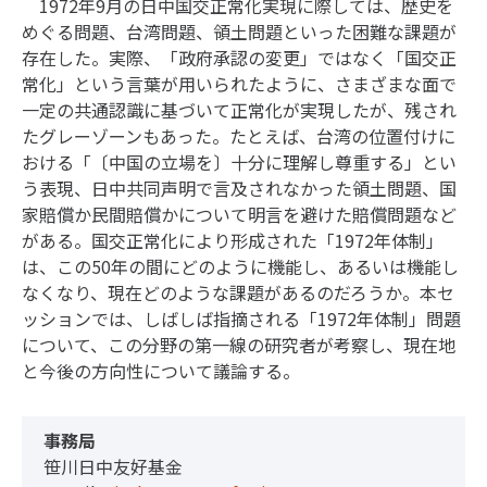
1972年9月の日中国交正常化実現に際しては、歴史を
めぐる問題、台湾問題、領土問題といった困難な課題が
存在した。実際、「政府承認の変更」ではなく「国交正
常化」という言葉が用いられたように、さまざまな面で
一定の共通認識に基づいて正常化が実現したが、残され
たグレーゾーンもあった。たとえば、台湾の位置付けに
おける「〔中国の立場を〕十分に理解し尊重する」とい
う表現、日中共同声明で言及されなかった領土問題、国
家賠償か民間賠償かについて明言を避けた賠償問題など
がある。国交正常化により形成された「1972年体制」
は、この50年の間にどのように機能し、あるいは機能し
なくなり、現在どのような課題があるのだろうか。本セ
ッションでは、しばしば指摘される「1972年体制」問題
について、この分野の第一線の研究者が考察し、現在地
と今後の方向性について議論する。
事務局
笹川日中友好基金