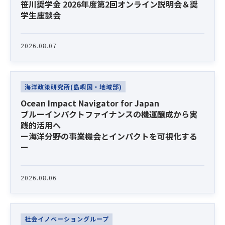
笹川奨学金 2026年度第2回オンライン説明会＆奨
と科学の関係」で博士号を取得。同年７月より、
学生座談会
現職。近著は「透明性なき中国の核軍拡に関する
考察：NPT再検討会議を前に」SPF China
Observer 2022年7月15日付。
2026.08.07
海洋政策研究所(島嶼国・地域部)
Ocean Impact Navigator for Japan
ブルーインパクトファイナンスの機運醸成から実
践的活用へ
ー海洋分野の事業機会とインパクトを可視化する
ー
2026.08.06
社会イノベーショングループ