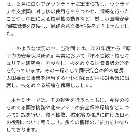
は、２月にロシアがウクライナに軍事侵攻し、ウクライ
ナや支援国に対し核の使用をちらつかせ、恫喝を行った
ことや、中国による核軍拡の動きなど、厳しい国際安全
保障環境を反映し、最終合意文書が採択できませんでし
た。
このような状況の中、当財団では、2021年度から『原
子力の安全保障研究』事業において「核不拡散・核セキ
ュリティ研究会」を設立し、核をめぐる国際情勢の分析
を行っています。その一環として同研究会の鈴木座長、
太田委員と事業を担当する小林研究員が再検討会議に出
席し、核をめぐる議論を傍聴しました。
本セミナーでは、その報告を行うとともに、今後の核
をめぐる国際情勢や北東アジアの安全保障環境などにつ
いて討論を行い、核不拡散、核軍縮の推進に向けた日本
の役割について考えます。多くの皆様のご参加をお待ち
しております。