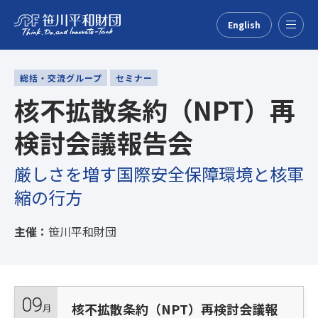
English
Menu
総括・交流グループ
セミナー
核不拡散条約（NPT）再
検討会議報告会
厳しさを増す国際安全保障環境と核軍
縮の行方
主催：
笹川平和財団
09
核不拡散条約（NPT）再検討会議報
月