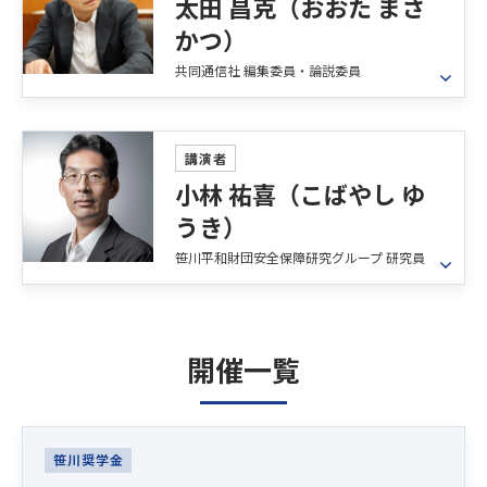
太田 昌克（おおた まさ
博士（東京大学）。専門は原子力政策、科学技術
かつ）
社会論。2010年1月から2014年3月まで原子力委員
共同通信社 編集委員・論説委員
会委員長代理、2015年4月よりRECNAセンター長
を務め、2019年４月より現職。国際核物質専門家
パネル（IPFM）共同議長、核廃絶を目的とする科
プロフィール
学者グループ「パグウォッシュ会議」評議員。
1992年早稲田大学政治経済学部政治学科卒業。共
講演者
同通信社入社。広島支局、政治
小林 祐喜（こばやし ゆ
部などを経て2003～07年までワシントン特派員。
うき）
06年度ボーン・上田記念国際記
笹川平和財団安全保障研究グループ 研究員
者賞を受賞。10年に政策研究大学院大学
（GRIPS）から博士号取得（政策研究）。
早稲田大、長崎大客員教授。核問題で１０冊を超
プロフィール
す著作。最新著に『日米中枢９
1997年関西学院大学法学部政治学科卒業。河北新
開催一覧
人の３・１１』（かもがわ出版）。
報社入社。報道部経済班などを経て2007年退社。
13年フランス・ストラスブール政治学院で国際関
係論、14年同・レンヌ政治学院で公共政策論の修
Latest News
士課程修了。15年パリ高等鉱業大学院博士課程。
笹川奨学金
19年「福島第一原発事故の危機対応における政治