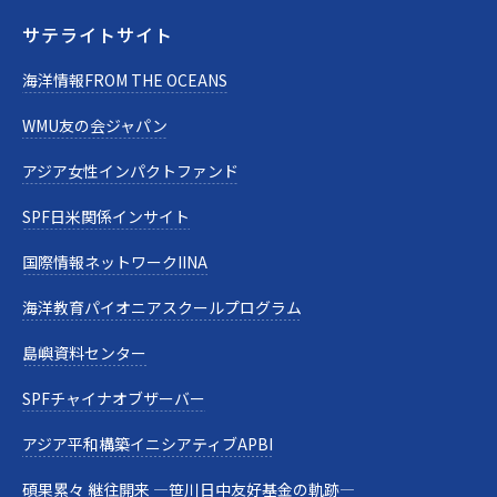
サテライトサイト
海洋情報FROM THE OCEANS
WMU友の会ジャパン
アジア女性インパクトファンド
SPF日米関係インサイト
国際情報ネットワークIINA
海洋教育パイオニアスクールプログラム
島嶼資料センター
SPFチャイナオブザーバー
アジア平和構築イニシアティブAPBI
碩果累々 継往開来 —笹川日中友好基金の軌跡—