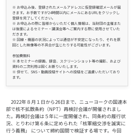
※ お申込み後、登録されたメールアドレスに仮登録確認メールが届
きます。お手数ですが24時間以内にメールにあるURLをクリックし
登録を完了してください。
※ お申込みの際に皆様からいただく個人情報は、当財団の主催また
は後援によるセミナー・講演会等へご案内する際に使用させていた
だきます。
※ 回線・機器の状況によっては通信が不安定になったり、それを原
因とした映像等の不具合が生じたりする可能性がございます。
参加費無料
※ 本セミナーの録画、録音、スクリーンショット等の撮影、および
資料の二次利用は固くお断りいたします。
※ 併せて、SNS・動画投稿サイトへの投稿をご遠慮いただいており
ます。
2022年８月１日から26日まで、ニューヨークの国連本
部で核不拡散条約（NPT）再検討会議が開催されまし
た。再検討会議は５年に一度開催され、同条約の履行状
況、とりわけ第６条に定められた「核軍縮交渉を誠実に
行う義務」 について締約国間で検証する場です。今回