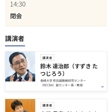
14:30
閉会
講演者
講演者
鈴木 達治郎（すずき た
つじろう）
長崎大学 核兵器廃絶研究センター
（RECNA）副センター長・教授
プロフィール
1975年東京大学工学部原子力工学科卒。78年マサ
講演者
チューセッツ工科大学プログラム修士修了。工学