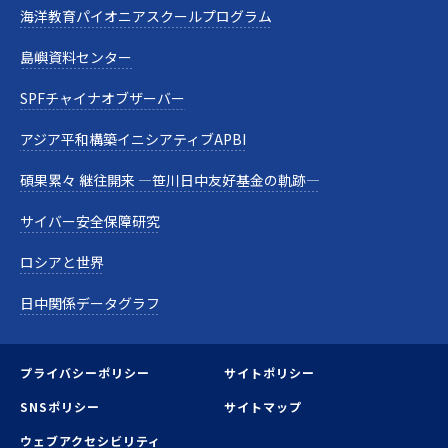
海洋教育パイオニアスクールプログラム
島嶼資料センター
SPFチャイナオブザーバー
アジア平和構築イニシアティブAPBI
碩果累々 継往開来 —笹川日中友好基金の軌跡—
サイバー安全保障研究
ロシアと世界
日中関係データグラフ
プライバシーポリシー
サイトポリシー
SNSポリシー
サイトマップ
ウェブアクセシビリティ