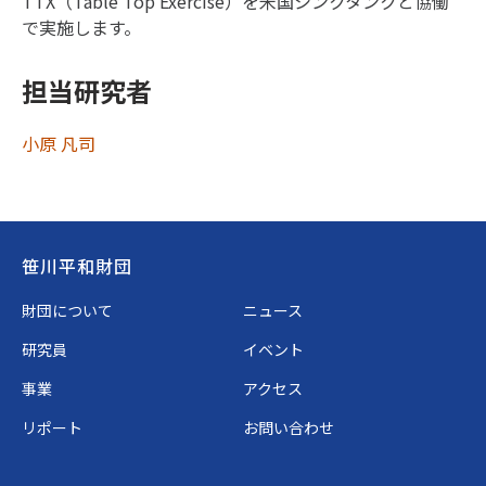
TTX（Table Top Exercise）を米国シンクタンクと協働
で実施します。
担当研究者
小原 凡司
Footer
笹川平和財団
財団について
ニュース
研究員
イベント
事業
アクセス
リポート
お問い合わせ