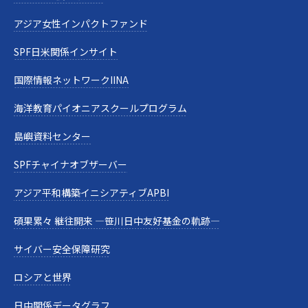
アジア女性インパクトファンド
SPF日米関係インサイト
国際情報ネットワークIINA
海洋教育パイオニアスクールプログラム
島嶼資料センター
SPFチャイナオブザーバー
アジア平和構築イニシアティブAPBI
碩果累々 継往開来 —笹川日中友好基金の軌跡—
サイバー安全保障研究
ロシアと世界
日中関係データグラフ