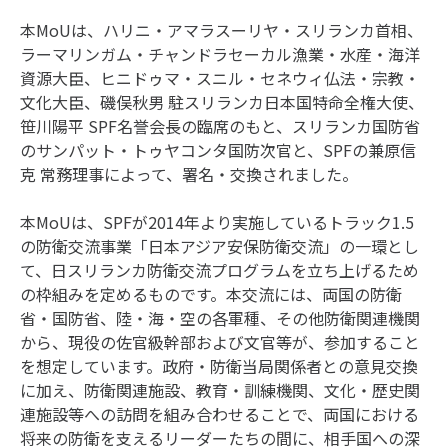
本MoUは、ハリニ・アマラスーリヤ・スリランカ首相、
ラーマリンガム・チャンドラセーカル漁業・水産・海洋
資源大臣、ヒニドゥマ・スニル・セネウィ仏法・宗教・
文化大臣、磯俣秋男 駐スリランカ日本国特命全権大使、
笹川陽平 SPF名誉会長の臨席のもと、スリランカ国防省
のサンパット・トゥヤコンタ国防次官と、SPFの兼原信
克 常務理事によって、署名・交換されました。
本MoUは、SPFが2014年より実施しているトラック1.5
の防衛交流事業「日本アジア安保防衛交流」の一環とし
て、日スリランカ防衛交流プログラムを立ち上げるため
の枠組みを定めるものです。本交流には、両国の防衛
省・国防省、陸・海・空の各軍種、その他防衛関連機関
から、現役の佐官級幹部および文官等が、参加すること
を想定しています。政府・防衛当局関係者との意見交換
に加え、防衛関連施設、教育・訓練機関、文化・歴史関
連施設等への訪問を組み合わせることで、両国における
将来の防衛を支えるリーダーたちの間に、相手国への深