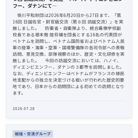
フー、ダナンにて―
笹川平和財団は2026年6月20日から27日まで、「第
16回 日越佐官・尉官級交流（第８回 訪越交流）」を実
施しました。 防衛省・自衛隊より、統合幕僚学校副
校長である根本勉 陸将補を団長とする16名の代表団が
ベトナムを訪問し、ベトナム国防省およびベトナム人民
軍の陸軍・海軍・空軍・国境警備隊の各司令部への表敬
訪問、意見交換、部隊視察のほか、歴史・文化研修を実
施しました。 今回の訪越交流においては、ハノイ、
ディエンビエンフー、ダナンの３都市を訪問しました。
なお、ディエンビエンフーはベトナムがフランスの植民
地支配からの独立を決定づける戦いが行われた歴史的要
地であり、日本からの訪問団による初めての訪問となり
ます。
2026.07.28
総括・交流グループ