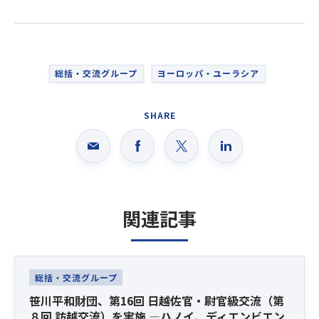
総括・交流グループ
ヨーロッパ・ユーラシア
SHARE
関連記事
Latest News
総括・交流グループ
笹川平和財団、第16回 日越佐官・尉官級交流（第
８回 訪越交流）を実施 ―ハノイ、ディエンビエン