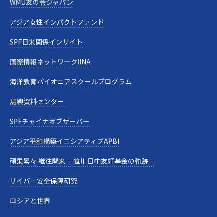
WMU友の会ジャパン
アジア女性インパクトファンド
SPF日米関係インサイト
国際情報ネットワークIINA
海洋教育パイオニアスクールプログラム
島嶼資料センター
SPFチャイナオブザーバー
アジア平和構築イニシアティブAPBI
碩果累々 継往開来 —笹川日中友好基金の軌跡—
サイバー安全保障研究
ロシアと世界