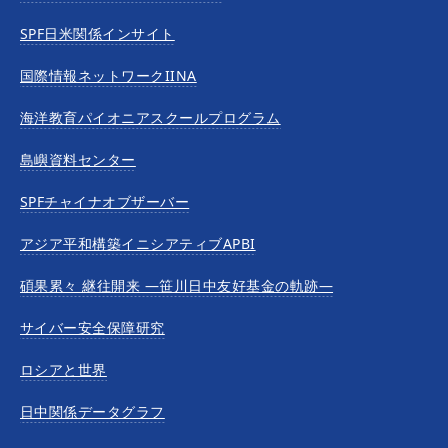
SPF日米関係インサイト
国際情報ネットワークIINA
海洋教育パイオニアスクールプログラム
島嶼資料センター
SPFチャイナオブザーバー
アジア平和構築イニシアティブAPBI
碩果累々 継往開来 —笹川日中友好基金の軌跡—
サイバー安全保障研究
ロシアと世界
日中関係データグラフ