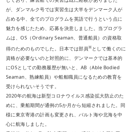
しており、練習船での実習は既に経験がありました
が、ダンマルク号では実習生は大半をデンマーク人が
占める中、全てのプログラムを英語で行うという点に
魅力を感じたため、応募を決意しました。当プログラ
ムは、OS（Ordinary Seaman、普通船員）の資格取
※
得のためのものでした。日本では部員
として働くのに
資格が必要ないのと対照的に、デンマークでは基本的
にOSとしての勤務履歴が無いと、AB（Able Bodied
Seaman、熟練船員）や船舶職員になるための教育を
受けられないそうです。
2020年の航海は新型コロナウイルス感染拡大防止のた
めに、乗船期間が通例の5か月から短縮されました。同
様に東京寄港の計画も変更され、バルト海や北海を中
心に航海しました。