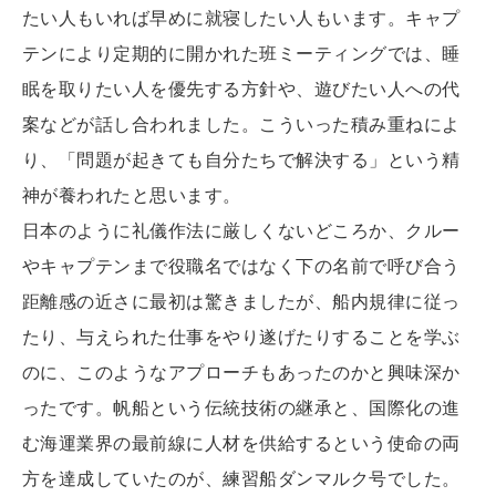
たい人もいれば早めに就寝したい人もいます。キャプ
テンにより定期的に開かれた班ミーティングでは、睡
眠を取りたい人を優先する方針や、遊びたい人への代
案などが話し合われました。こういった積み重ねによ
り、「問題が起きても自分たちで解決する」という精
神が養われたと思います。
日本のように礼儀作法に厳しくないどころか、クルー
やキャプテンまで役職名ではなく下の名前で呼び合う
距離感の近さに最初は驚きましたが、船内規律に従っ
たり、与えられた仕事をやり遂げたりすることを学ぶ
のに、このようなアプローチもあったのかと興味深か
ったです。帆船という伝統技術の継承と、国際化の進
む海運業界の最前線に人材を供給するという使命の両
方を達成していたのが、練習船ダンマルク号でした。