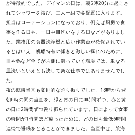
が特徴的でした。デイマンの日は、朝5時20分に起こさ
れてシャワーを浴び、二人一組で各配置に入ります。
担当はローテーションになっており、例えば厨房で食
事を作る日や、一日中皿洗いをする日などがありまし
た。業務用の食器洗浄機と広い作業台が確保されてい
るとはいえ、帆船特有の傾きと激しい揺れのために、
皿や鍋など全てが片側に滑っていく環境では、単なる
皿洗いといえども決して楽な仕事ではありませんでし
た。
夜の航海当直も変則的な割り振りでした。18時から翌
朝6時の間の当直を、緑と青の日に4時間ずつ、赤と黄
の日に2時間ずつ割り振られています。日によって食事
の時間が1時間ほど違ったために、どの日も最低6時間
連続で睡眠をとることができました。当直中は、航海