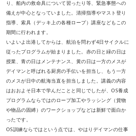
り、船内の救命具について習ったり等、緊急事態への
備えが中心となっていました。清掃指導やマスト登り
指導、索具（デッキ上の各種ロープ）講座などもこの
期間に行われます。
いよいよ出港してからは、航泊を問わず4日サイクルに
従ったプログラムが始まりました。赤の日と緑の日は
授業、青の日はメンテナンス、黄の日は一方のメスが
デイマンと呼ばれる厨房の手伝いを担当し、もう一方
のメスが日中の航海当直を担当しました。講義の内容
はおおよそ日本で学んだことと同じでしたが、OS養成
プログラムならではのロープ加工やラッシング（貨物
や物品の固縛）のワークショップなどは新鮮で面白か
ったです。
OS訓練ならではという点では、やはりデイマンの仕事