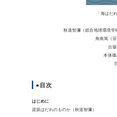
「海はだ
秋道智彌（総合地球環境学研究所
角南篤（笹
出版
本体価格
I
●目次
はじめに
資源はだれのものか（秋道智彌）