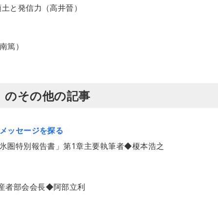
領土と発信力（高井晉）
南篤）
発行）のその他の記事
のメッセージを探る
雪氷圏特別報告書」第1章主要執筆者◆榎本浩之
産者部会会長◆阿部立利