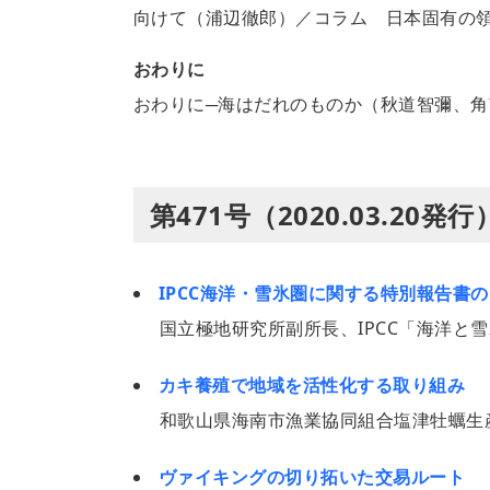
向けて（浦辺徹郎）／コラム 日本固有の
おわりに
おわりに─海はだれのものか（秋道智彌、角
第471号（2020.03.20
IPCC海洋・雪氷圏に関する特別報告書
国立極地研究所副所長、IPCC「海洋と
カキ養殖で地域を活性化する取り組み
和歌山県海南市漁業協同組合塩津牡蠣生
ヴァイキングの切り拓いた交易ルート