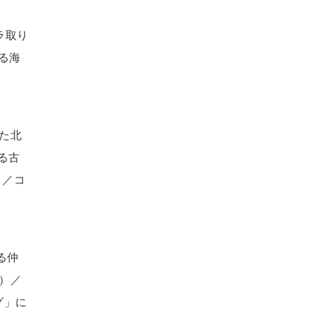
ラ取り
る海
た北
る古
）／コ
る仲
）／
グ」に