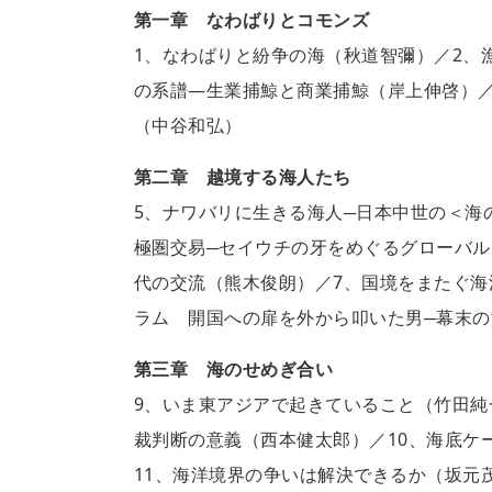
第一章 なわばりとコモンズ
1、なわばりと紛争の海（秋道智彌）／2、
の系譜―生業捕鯨と商業捕鯨（岸上伸啓）／
（中谷和弘）
第二章 越境する海人たち
5、ナワバリに生きる海人─日本中世の＜海
極圏交易─セイウチの牙をめぐるグローバ
代の交流（熊木俊朗）／7、国境をまたぐ海
ラム 開国への扉を外から叩いた男─幕末
第三章 海のせめぎ合い
9、いま東アジアで起きていること（竹田
裁判断の意義（西本健太郎）／10、海底ケ
11、海洋境界の争いは解決できるか（坂元