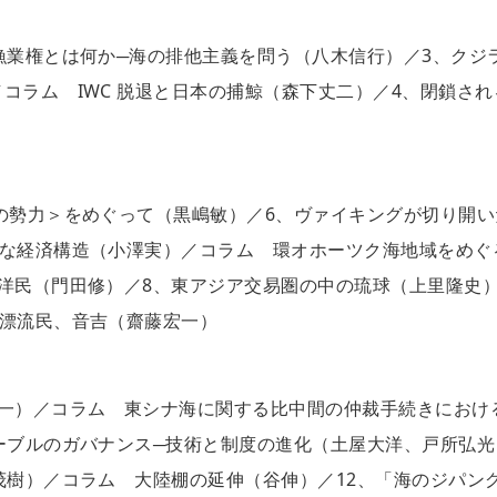
漁業権とは何か─海の排他主義を問う（八木信行）／3、クジ
コラム IWC 脱退と日本の捕鯨（森下丈二）／4、閉鎖され
の勢力＞をめぐって（黒嶋敏）／6、ヴァイキングが切り開い
ルな経済構造（小澤実）／コラム 環オホーツク海地域をめぐ
洋民（門田修）／8、東アジア交易圏の中の琉球（上里隆史
の漂流民、音吉（齋藤宏一）
純一）／コラム 東シナ海に関する比中間の仲裁手続きにおけ
ーブルのガバナンス─技術と制度の進化（土屋大洋、戸所弘光
茂樹）／コラム 大陸棚の延伸（谷伸）／12、「海のジパン