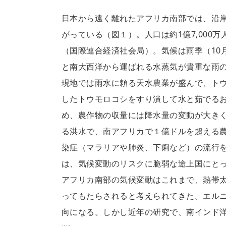
日本から遠く離れたアフリカ南部では、沿岸
がっている（図１）。人口は約1億7,000
（国際連合経済社会局）。気候は雨季（10
と南大西洋から運ばれる水蒸気が貴重な雨
現地では雨水に頼る天水農業が盛んで、ト
したトウモロコシをすり潰して水と茹でる
め、農作物の収量には降水量の変動が大きく影
る洪水で、南アフリカで１億ドルを超える
染症（マラリアや肺炎、下痢など）の流行
は、気候変動のリスクに脆弱な途上国にと
アフリカ南部の気候変動はこれまで、熱帯
ってもたらされると考えられてきた。エル
向になる。しかし近年の研究で、南インド