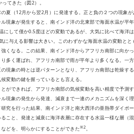
かってきた（図2）。
の夏（12月から翌2月）に発達する。正と負の２つの現象が
ール現象が発生すると、南インド洋の北東部で海面水温が平
温にして僅か0.5度ほどの変動であるが、大気に比べて海洋
、大気に与える影響は大きい。このわずかな海面水温の変動とと
り強くなる。この結果、南インド洋からアフリカ南部に向か
より多く運ばれ、アフリカ南部で雨が平年より多くなる。一
正の現象の時とは逆パターンとなり、アフリカ南部は乾燥す
気候変動の鍵を握っているとも言える。
ことができれば、アフリカ南部の気候変動を高い精度で予測
ール現象の発生から発達、減衰まで一連のメカニズムを深く
て研究を行った結果、南インド洋と南大西洋の亜熱帯ダイポ
いること、発達と減衰に海洋表層に存在する水温一様な層（
※2
となどを、明らかにすることができた
。