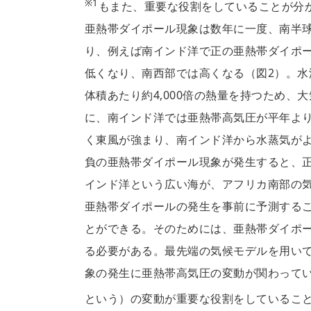
※1
もまた、重要な役割をしていることが分
亜熱帯ダイポール現象は数年に一度、南半球
り、例えば南インド洋で正の亜熱帯ダイポ
低くなり、南西部では高くなる（図2）。水
体積あたり約4,000倍の熱量を持つため
に、南インド洋では亜熱帯高気圧が平年よ
く東風が強まり、南インド洋から水蒸気が
負の亜熱帯ダイポール現象が発生すると、
インド洋という広い海が、アフリカ南部の
亜熱帯ダイポールの発生を事前に予測する
とができる。そのためには、亜熱帯ダイポ
る必要がある。最先端の気候モデルを用い
象の発生に亜熱帯高気圧の変動が関わって
という）の変動が重要な役割をしているこ