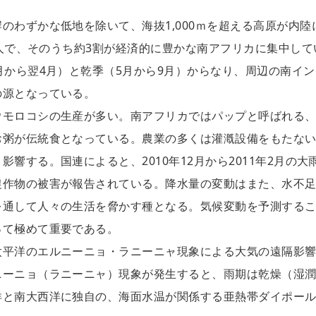
のわずかな低地を除いて、海抜1,000ｍを超える高原が内陸
万人で、そのうち約3割が経済的に豊かな南アフリカに集中して
月から翌4月）と乾季（5月から9月）からなり、周辺の南イン
の源となっている。
ウモロコシの生産が多い。南アフリカではパップと呼ばれる
お粥が伝統食となっている。農業の多くは灌漑設備をもたな
響する。国連によると、2010年12月から2011年2月の大
農作物の被害が報告されている。降水量の変動はまた、水不
を通して人々の生活を脅かす種となる。気候変動を予測する
って極めて重要である。
太平洋のエルニーニョ・ラニーニャ現象による大気の遠隔影
ニーニョ（ラニーニャ）現象が発生すると、雨期は乾燥（湿
洋と南大西洋に独自の、海面水温が関係する亜熱帯ダイポー