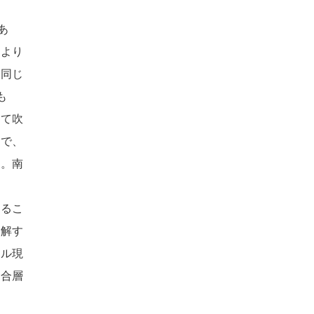
あ
年より
は同じ
も
って吹
方で、
る。南
するこ
理解す
ール現
混合層