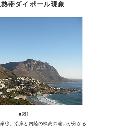
亜熱帯ダイポール現象
■図1
岸線。沿岸と内陸の標高の違いが分かる