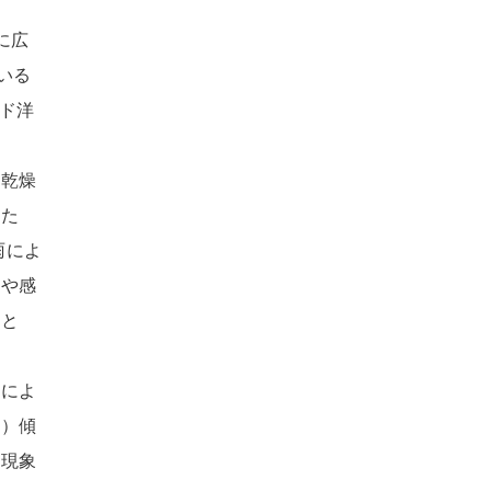
に広
いる
ド洋
、乾燥
いた
雨によ
足や感
こと
響によ
潤）傾
ル現象