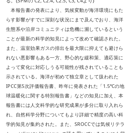
る。{SPMの C2, C2.4, C2.5, C3, C4より}
本報告書の発表により、気候変動が海洋環境にもた
らす影響がすでに深刻な状況にまで及んでおり、海洋
生態系や沿岸コミュニティは危機に瀕しているという
ことが最新の科学的知見によって改めて確認された。
また、温室効果ガスの排出を最大限に抑えても避けら
れない悪影響もある一方、野心的な緩和策、適応策に
よって変化に対応しうる可能性が残されていることも
示されている。海洋が初めて独立章として扱われた
IPCC第5次評価報告書、昨年に発表された「1.5℃の地
球温暖化に関する特別報告書」などの知見に加え、本
報告書には人文科学的な研究成果が多分に取り入れら
れ、自然科学分野についてもより詳細で精度の高い科
学的知見が集約された。また、SROCCでは気候リテラ