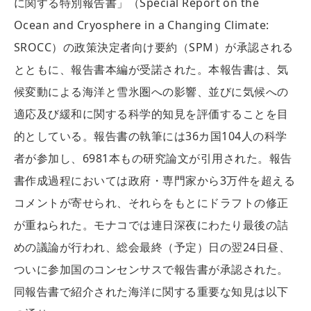
に関する特別報告書」（Special Report on the
Ocean and Cryosphere in a Changing Climate:
SROCC）の政策決定者向け要約（SPM）が承認される
とともに、報告書本編が受諾された。本報告書は、気
候変動による海洋と雪氷圏への影響、並びに気候への
適応及び緩和に関する科学的知見を評価することを目
的としている。報告書の執筆には36カ国104人の科学
者が参加し、6981本もの研究論文が引用された。報告
書作成過程においては政府・専門家から3万件を超える
コメントが寄せられ、それらをもとにドラフトの修正
が重ねられた。モナコでは連日深夜にわたり最後の詰
めの議論が行われ、総会最終（予定）日の翌24日昼、
ついに参加国のコンセンサスで報告書が承認された。
同報告書で紹介された海洋に関する重要な知見は以下