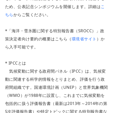
ため、公表記念シンポジウムを開催します。詳細は
こ
ちら
からご覧ください。
*「海洋・雪氷圏に関する特別報告書（SROCC）」政
策決定者向け要約の概要はこちら（
環境省サイト
）か
ら入手可能です。
* IPCCとは
気候変動に関する政府間パネル（IPCC）は、気候変
動に関連する科学的情報をとりまとめ、評価を行う政
府間組織です。国連環境計画（UNEP）と世界気象機関
（WMO）が1988年に設置し、これまでに気候変動を
包括的に扱う評価報告書（最新は2013年～2014年の第
5次評価報告書）や特定トピックに関する特別報告書な