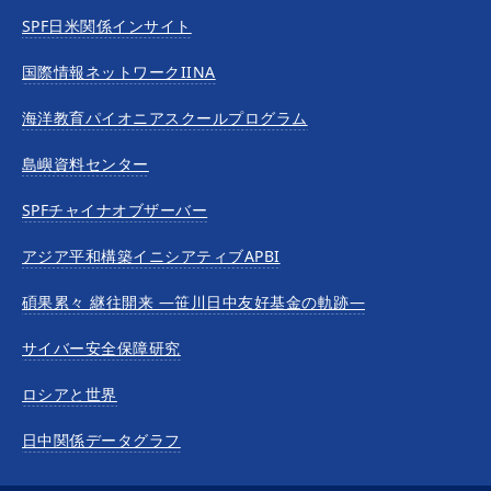
SPF日米関係インサイト
国際情報ネットワークIINA
海洋教育パイオニアスクールプログラム
島嶼資料センター
SPFチャイナオブザーバー
アジア平和構築イニシアティブAPBI
碩果累々 継往開来 —笹川日中友好基金の軌跡—
サイバー安全保障研究
ロシアと世界
日中関係データグラフ