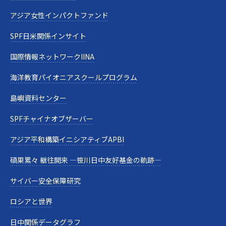
アジア女性インパクトファンド
SPF日米関係インサイト
国際情報ネットワークIINA
海洋教育パイオニアスクールプログラム
島嶼資料センター
SPFチャイナオブザーバー
アジア平和構築イニシアティブAPBI
碩果累々 継往開来 —笹川日中友好基金の軌跡—
サイバー安全保障研究
ロシアと世界
日中関係データグラフ