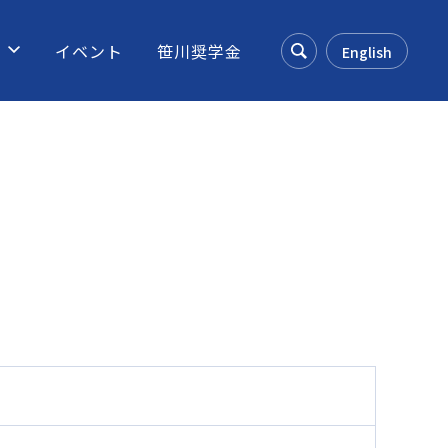
ス
イベント
笹川奨学金
English
Search