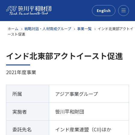
English
Menu
ホーム
戦略対話・人材育成グループ
事業一覧
インド北東部アクトイ
ースト促進
インド北東部アクトイースト促進
2021年度事業
所属
アジア事業グループ
実施者
笹川平和財団
委託先名
インド産業連盟（CII)ほか