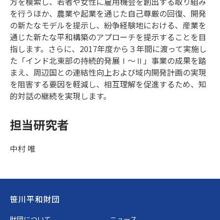
方を模索し、若者や女性に雇用機会を創出する取り組み
を行うほか、農業や起業を通じた自己尊厳の回復、開発
の新たなモデルを提示し、紛争経験地における、産業を
通じた新たな平和構築のアプローチを提示することを目
指します。さらに、2017年度から３年間に渡って実施し
た「インド北東部の持続的発展Ⅰ～Ⅱ」事業の成果を踏
まえ、周辺国との連結性向上および域内開発計画の実現
を阻害する要因を軽減し、相互理解を促進するため、知
的対話の継続を実現します。
担当研究者
中村 唯
Footer
笹川平和財団
財団について
ニュース