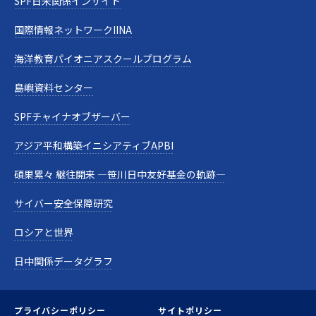
SPF日米関係インサイト
国際情報ネットワークIINA
海洋教育パイオニアスクールプログラム
島嶼資料センター
SPFチャイナオブザーバー
アジア平和構築イニシアティブAPBI
碩果累々 継往開来 —笹川日中友好基金の軌跡—
サイバー安全保障研究
ロシアと世界
日中関係データグラフ
プライバシーポリシー
サイトポリシー