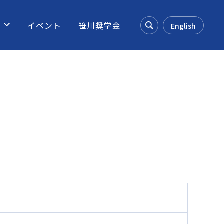
ス
イベント
笹川奨学金
English
Search