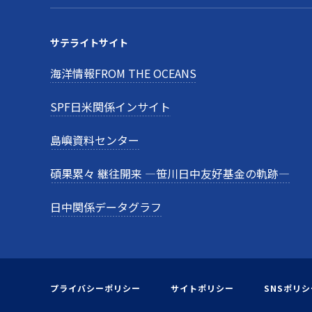
サテライトサイト
海洋情報FROM THE OCEANS
SPF日米関係インサイト
島嶼資料センター
碩果累々 継往開来 —笹川日中友好基金の軌跡—
日中関係データグラフ
プライバシーポリシー
サイトポリシー
SNSポリシ