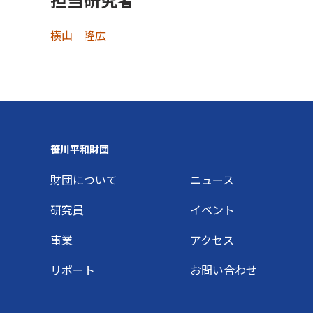
横山 隆広
Footer
笹川平和財団
財団について
ニュース
研究員
イベント
事業
アクセス
リポート
お問い合わせ