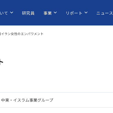
いて
研究員
事業
リポート
ニュー
日イラン女性のエンパワメント
ト
中東・イスラム事業グループ