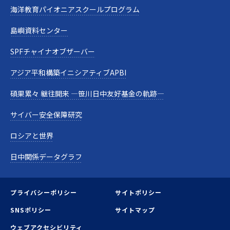
海洋教育パイオニアスクールプログラム
島嶼資料センター
SPFチャイナオブザーバー
アジア平和構築イニシアティブAPBI
碩果累々 継往開来 —笹川日中友好基金の軌跡—
サイバー安全保障研究
ロシアと世界
日中関係データグラフ
プライバシーポリシー
サイトポリシー
SNSポリシー
サイトマップ
ウェブアクセシビリティ