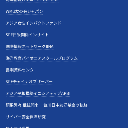
WMU友の会ジャパン
アジア女性インパクトファンド
SPF日米関係インサイト
国際情報ネットワークIINA
海洋教育パイオニアスクールプログラム
島嶼資料センター
SPFチャイナオブザーバー
アジア平和構築イニシアティブAPBI
碩果累々 継往開来 —笹川日中友好基金の軌跡—
サイバー安全保障研究