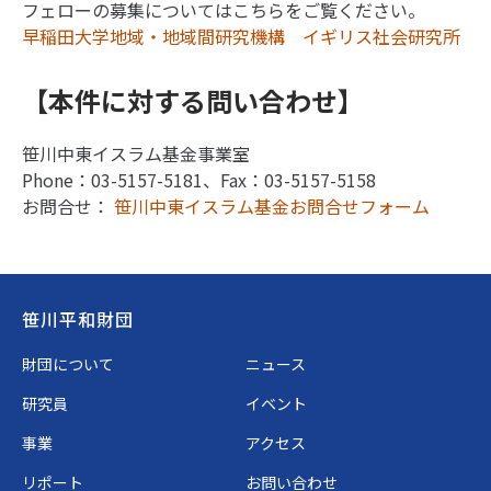
フェローの募集についてはこちらをご覧ください。
早稲田大学地域・地域間研究機構 イギリス社会研究所
【本件に対する問い合わせ】
笹川中東イスラム基金事業室
Phone：03-5157-5181、Fax：03-5157-5158
お問合せ：
笹川中東イスラム基金お問合せフォーム
Footer
笹川平和財団
財団について
ニュース
研究員
イベント
事業
アクセス
リポート
お問い合わせ