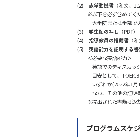
(2)
志望動機書
（和文、1,
※以下を必ず含めてく
大学院または学部での専
(3)
学生証の写し
（PDF）
(4)
指導教員の推薦書
（和
(5)
英語能力を証明する書
＜必要な英語能力＞
英語でのディスカッショ
目安として、TOEIC850点
いずれか(2022年1月
なお、その他の証明書の
※提出された書類は返却
プログラムスケ