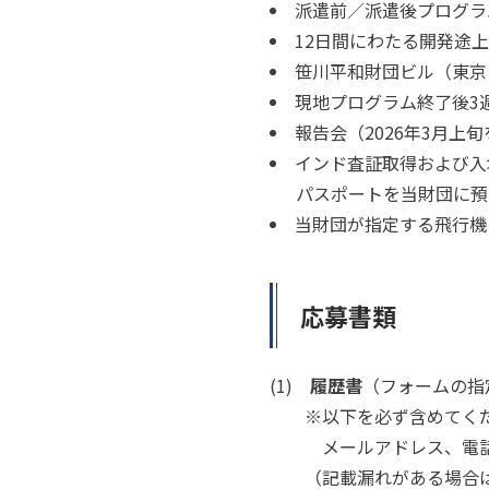
派遣前／派遣後プログラ
12日間にわたる開発途
笹川平和財団ビル（東京
現地プログラム終了後3
報告会（2026年3月上
インド査証取得および入域
パスポートを当財団に預
当財団が指定する飛行機
応募書類
(1)
履歴書
（フォームの指
※以下を必ず含めてく
メールアドレス、電話番
（記載漏れがある場合は