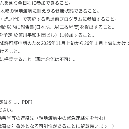
ムを含む全日程に参加できること。
上地域の現地渡航に耐えうる健康状態であること。
・虎ノ門）で実施する派遣前プログラムに参加すること。
週間以内に報告書(日本語、A4二枚程度)を提出すること。
旬を予定 於笹川平和財団ビル）に参加すること。
許可証申請のため2025年11月上旬から26年１月上旬にかけ
けること。
に搭乗すること（現地合流は不可）。
定はなし、PDF）
ださい。
号等の連絡先（現地渡航中の緊急連絡先を含む）
審査対象外となる可能性があることに留意願います。）