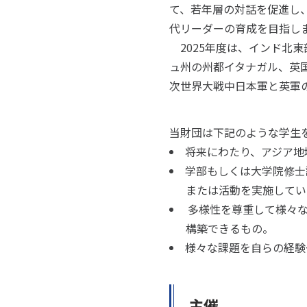
て、若年層の対話を促進し
代リーダーの育成を目指し
2025年度は、インド北
ュ州の州都イタナガル、英
次世界大戦中日本軍と英軍
当財団は下記のような学生
将来にわたり、アジア地
学部もしくは大学院修
または活動を実施してい
多様性を尊重して様々な
構築できるもの。
様々な課題を自らの経験
主催