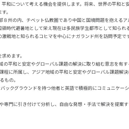
、平和について考える機会を提供します。将来、世界の平和と
ます。
東部８州の内、チベット仏教圏であり中国と国境問題を抱えるア
国領時代避暑地として栄え現在は多民族学生都市として知られ
の激戦地と知られるコヒマを中心にナガランド州を訪問予定で
を求めます。
域の平和と安定やグローバル課題の解決に取り組む意志を有す
士課程に所属し、アジア地域の平和と安定やグローバル課題解
るもの。
バックグラウンドを持つ他者と英語で積極的にコミュニケーシ
や専門に引き付けて分析し、自由な発想・手法で解決を提案す