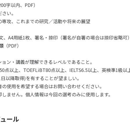
200字以内、PDF）
ださい。
攻、これまでの研究／活動や将来の展望
文、A4用紙1枚、署名・捺印（署名が自署の場合は捺印省略可）
類
（PDF）
ン・講義が理解できるレベルであること。
以上、TOEFLiBT80点以上、IELTS6.5以上、英検準1級以
1日以降取得)を有することが望ましい。
使用を希望する場合はお問い合わせください。
しません。個人情報は今回の選考のみに使用します。
ジュール