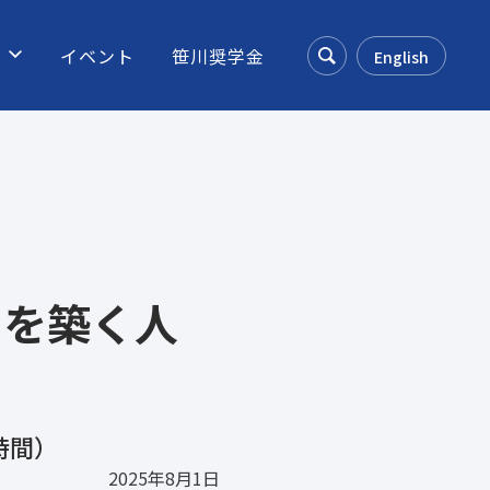
ス
イベント
笹川奨学金
English
Search
和を築く人
時間）
2025年8月1日