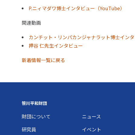
P.ニィマダワ博士インタビュー（YouTube）
関連動画
カンチット・リンパカンジャナラット博士インタ
押谷 仁先生インタビュー
新着情報一覧に戻る
Footer
笹川平和財団
財団について
ニュース
研究員
イベント