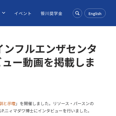
ス
イベント
笹川奨学金
English
Search
インフルエンザセンタ
ビュー動画を掲載しま
訓と示唆
」を開催しました。リソース・パースンの
P.ニィマダワ博士にインタビューを行いました。