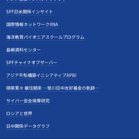
SPF日米関係インサイト
国際情報ネットワークIINA
海洋教育パイオニアスクールプログラム
島嶼資料センター
SPFチャイナオブザーバー
アジア平和構築イニシアティブAPBI
碩果累々 継往開来 —笹川日中友好基金の軌跡—
サイバー安全保障研究
ロシアと世界
日中関係データグラフ