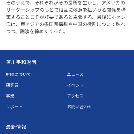
そのうえで、それぞれがその長所を生かし、アメリカの
リーダーシップのもとで相互に敬意を払いうる関係を構
築することこそが肝要であると主張する。最後にホァン
氏は、東アジアの多国間構想や中国の役割について触れ
つつ、講演を締めくくった。
Footer
笹川平和財団
財団について
ニュース
研究員
イベント
事業
アクセス
リポート
お問い合わせ
最新情報