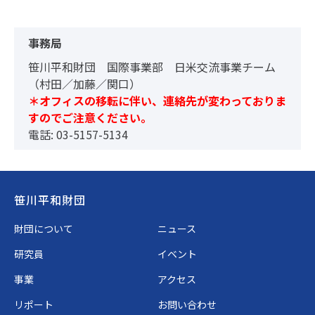
事務局
笹川平和財団 国際事業部 日米交流事業チーム
（村田／加藤／関口）
＊オフィスの移転に伴い、連絡先が変わっておりま
すのでご注意ください。
電話: 03-5157-5134
Footer
笹川平和財団
財団について
ニュース
研究員
イベント
事業
アクセス
リポート
お問い合わせ