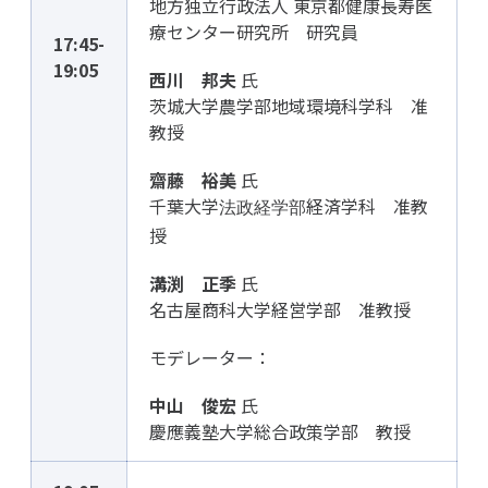
地方独立行政法人 東京都健康長寿医
療センター研究所 研究員
17:45-
19:05
西川 邦夫
氏
茨城大学農学部地域環境科学科 准
教授
齋藤 裕美
氏
千葉大学
経済学科 准教
法政経学部
授
溝渕 正季
氏
名古屋商科大学経営学部 准教授
モデレーター：
中山 俊宏
氏
慶應義塾大学総合政策学部 教授