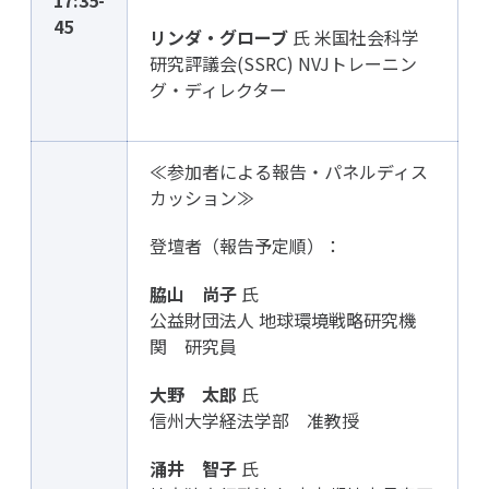
17:35-
45
リンダ・グローブ
氏 米国社会科学
研究評議会(SSRC) NVJトレーニン
グ・ディレクター
≪参加者による報告・パネルディス
カッション≫
登壇者（報告予定順）：
脇山 尚子
氏
公益財団法人 地球環境戦略研究機
関 研究員
大野 太郎
氏
信州大学経法学部 准教授
涌井 智子
氏