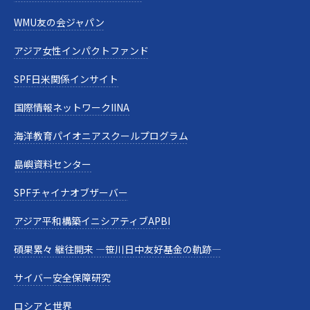
WMU友の会ジャパン
アジア女性インパクトファンド
SPF日米関係インサイト
国際情報ネットワークIINA
海洋教育パイオニアスクールプログラム
島嶼資料センター
SPFチャイナオブザーバー
アジア平和構築イニシアティブAPBI
碩果累々 継往開来 —笹川日中友好基金の軌跡—
サイバー安全保障研究
ロシアと世界