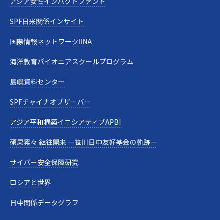
アジア女性インパクトファンド
SPF日米関係インサイト
国際情報ネットワークIINA
海洋教育パイオニアスクールプログラム
島嶼資料センター
SPFチャイナオブザーバー
アジア平和構築イニシアティブAPBI
碩果累々 継往開来 —笹川日中友好基金の軌跡—
サイバー安全保障研究
ロシアと世界
日中関係データグラフ