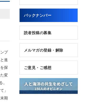
バックナンバー
読者投稿の募集
メルマガの登録・解除
サンプ
源と進
性を探
ご意見・ご感想
じた変
る。
診て」
紀末期