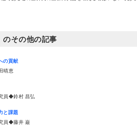
発行）のその他の記事
への貢献
田晴恵
究員◆鈴村 昌弘
力と課題
究員◆藤井 巌