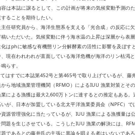
研究の柱の内容は本誌に譲るとして、この計画が将来の気候変動予測の
献することを期待したい。
級主任研究員から、海洋生態系を支える「光合成」の反応に
寄稿いただいた。気候変動に伴う海水温の上昇は深層から表
化はphに敏感な有機態リン分解酵素の活性に影響を及ぼす
中、現在われわれが直面している海洋危機が海洋のリン枯渇
を鳴らす。
てはすでに本誌第452号と第465号で取り上げているが、藤
から地域漁業管理機関（RFMO）によるIUU 漁業対策とそ
業による漁獲は最大2,600万トンに達するとの推定もある。
いが、日本が加盟している北太平洋漁業委員会（NPFC）で
資源管理強化に当たっているが、IUU 漁業による漁獲量は
問題を生じさせている。こうしたIUU 漁業の解決には、RF
課題であるとの藤井氏の主張に異論を唱える者はいないであ