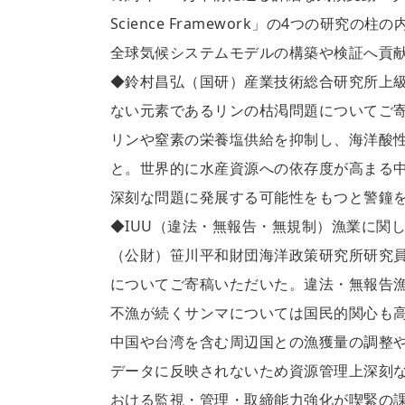
Science Framework」の4つの
全球気候システムモデルの構築や検証へ貢
◆鈴村昌弘（国研）産業技術総合研究所上
ない元素であるリンの枯渇問題についてご
リンや窒素の栄養塩供給を抑制し、海洋酸性
と。世界的に水産資源への依存度が高まる
深刻な問題に発展する可能性をもつと警鐘
◆IUU（違法・無報告・無規制）漁業に関し
（公財）笹川平和財団海洋政策研究所研究員
についてご寄稿いただいた。違法・無報告漁
不漁が続くサンマについては国民的関心も高
中国や台湾を含む周辺国との漁獲量の調整や
データに反映されないため資源管理上深刻な
おける監視・管理・取締能力強化が喫緊の