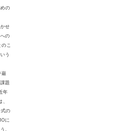
ための
欠かせ
層への
とのこ
という
井巌
の課題
近年
は、
公式の
MOに
ろう。