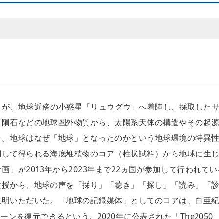
さ2」が、地球近傍の小惑星「リュウグウ」へ着陸し、採取した
、隕石などの地球圏外物質から、太陽系天体の構造やその起
る。地球はなぜ「地球」となったのかという地球環境の特異
削して得られる海底堆積物のコア（柱状試料）から地球に生
」が2013年から2023年まで22ヵ国が参加して行われてい
教授から、地球の声を「採り」「聴き」「探し」「読み」「
説明いただいた。「地球の記録媒体」としてのコアは、白亜
ーンを復元できるという。2020年に公表された「The2050