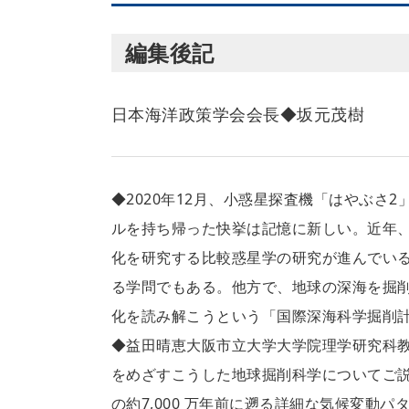
編集後記
日本海洋政策学会会長◆坂元茂樹
◆2020年12月、小惑星探査機「はやぶ
ルを持ち帰った快挙は記憶に新しい。近年
化を研究する比較惑星学の研究が進んでい
る学問でもある。他方で、地球の深海を掘
化を読み解こうという「国際深海科学掘削計画
◆益田晴恵大阪市立大学大学院理学研究科
をめざすこうした地球掘削科学についてご
の約7,000 万年前に遡る詳細な気候変動パタ