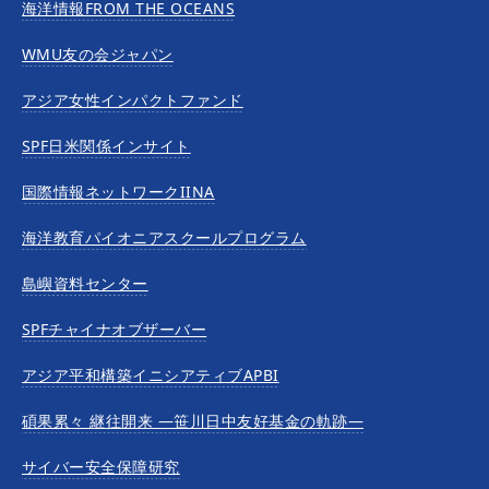
海洋情報FROM THE OCEANS
WMU友の会ジャパン
アジア女性インパクトファンド
SPF日米関係インサイト
国際情報ネットワークIINA
海洋教育パイオニアスクールプログラム
島嶼資料センター
SPFチャイナオブザーバー
アジア平和構築イニシアティブAPBI
碩果累々 継往開来 —笹川日中友好基金の軌跡—
サイバー安全保障研究