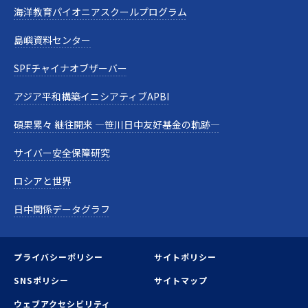
海洋教育パイオニアスクールプログラム
島嶼資料センター
SPFチャイナオブザーバー
アジア平和構築イニシアティブAPBI
碩果累々 継往開来 —笹川日中友好基金の軌跡—
サイバー安全保障研究
ロシアと世界
日中関係データグラフ
プライバシーポリシー
サイトポリシー
SNSポリシー
サイトマップ
ウェブアクセシビリティ