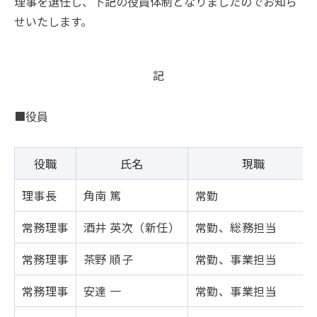
理事を選任し、下記の役員体制となりましたのでお知ら
せいたします。
記
■役員
役職
氏名
現職
理事長
角南 篤
常勤
常務理事
酒井 英次（新任）
常勤、総務担当
常務理事
茶野 順子
常勤、事業担当
常務理事
安達 一
常勤、事業担当