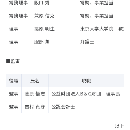
常務理事
阪口 秀
常勤、事業担当
常務理事
兼原 信克
常勤、事業担当
理事
高原 明生
東京大学大学院 教授
理事
服部 薫
弁護士
■監事
役職
氏名
現職
監事
菅原 悟志
公益財団法人B＆G財団 理事長
監事
吉村 貞彦
公認会計士
以上