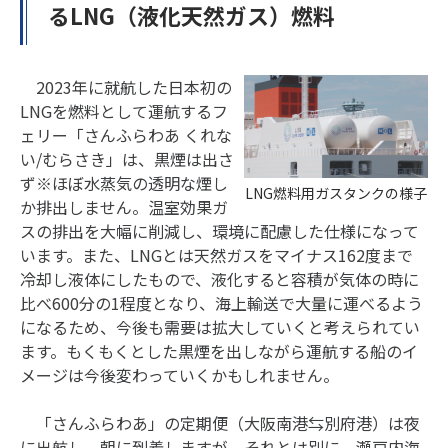
るLNG（液化天然ガス）燃料
2023年に就航した日本初の
LNGを燃料として運航するフ
ェリー「さんふらわあ くれな
い/むらさき」は、黒煙は出さ
ず※ほぼ水蒸気の透明な煙し
LNG燃料用ガスタンクの様子
か排出しません。温室効果ガ
スの排出を大幅に削減し、環境に配慮した仕様になって
います。また、LNGとは天然ガスをマイナス162度まで
冷却し液体にしたもので、液化すると容積が気体の時に
比べ600分の1程度となり、海上輸送で大量に運べるよう
になるため、今後も需要は拡大していくと考えられてい
ます。もくもくとした黒煙を出しながら運航する船のイ
メージは今後変わっていくかもしれません。
「さんふらわあ」の定期便（大阪南港⇆別府港）は夜
に出航し、朝に到着しますが、それとは別に、瀬戸内海