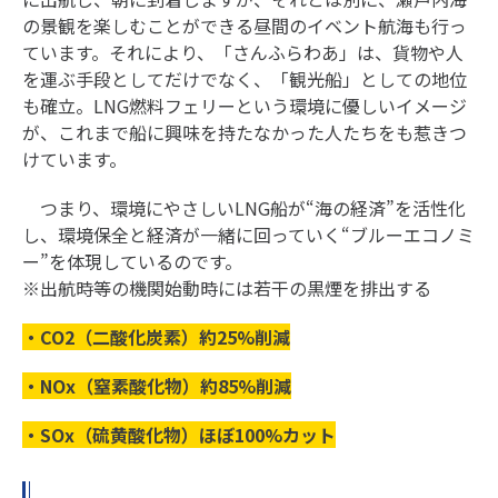
の景観を楽しむことができる昼間のイベント航海も行っ
ています。それにより、「さんふらわあ」は、貨物や人
を運ぶ手段としてだけでなく、「観光船」としての地位
も確立。LNG燃料フェリーという環境に優しいイメージ
が、これまで船に興味を持たなかった人たちをも惹きつ
けています。
つまり、環境にやさしいLNG船が“海の経済”を活性化
し、環境保全と経済が一緒に回っていく“ブルーエコノミ
ー”を体現しているのです。
※出航時等の機関始動時には若干の黒煙を排出する
・CO2（二酸化炭素）約25%削減
・NOx（窒素酸化物）約85%削減
・SOx（硫黄酸化物）ほぼ100%カット