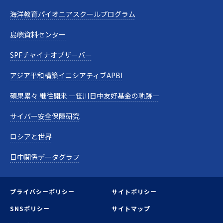
海洋教育パイオニアスクールプログラム
島嶼資料センター
SPFチャイナオブザーバー
アジア平和構築イニシアティブAPBI
碩果累々 継往開来 —笹川日中友好基金の軌跡—
サイバー安全保障研究
ロシアと世界
日中関係データグラフ
プライバシーポリシー
サイトポリシー
SNSポリシー
サイトマップ