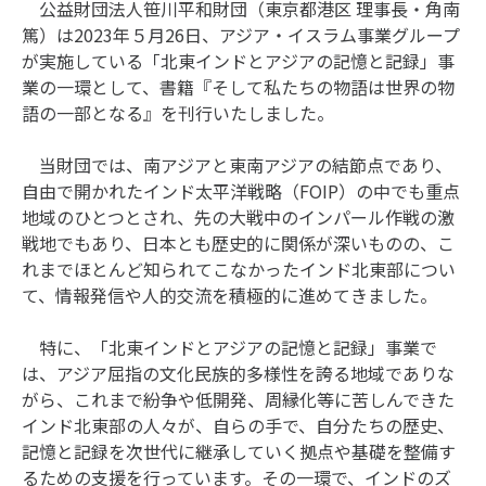
公益財団法人笹川平和財団（東京都港区 理事長・角南
篤）は2023年５月26日、アジア・イスラム事業グループ
が実施している「北東インドとアジアの記憶と記録」事
業の一環として、書籍『そして私たちの物語は世界の物
語の一部となる』を刊行いたしました。
当財団では、南アジアと東南アジアの結節点であり、
自由で開かれたインド太平洋戦略（FOIP）の中でも重点
地域のひとつとされ、先の大戦中のインパール作戦の激
戦地でもあり、日本とも歴史的に関係が深いものの、こ
れまでほとんど知られてこなかったインド北東部につい
て、情報発信や人的交流を積極的に進めてきました。
特に、「北東インドとアジアの記憶と記録」事業で
は、アジア屈指の文化民族的多様性を誇る地域でありな
がら、これまで紛争や低開発、周縁化等に苦しんできた
インド北東部の人々が、自らの手で、自分たちの歴史、
記憶と記録を次世代に継承していく拠点や基礎を整備す
るための支援を行っています。その一環で、インドのズ