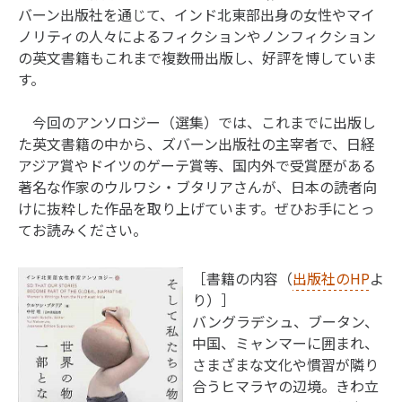
バーン出版社を通じて、インド北東部出身の女性やマイ
ノリティの人々によるフィクションやノンフィクション
の英文書籍もこれまで複数冊出版し、好評を博していま
す。
今回のアンソロジー（選集）では、これまでに出版し
た英文書籍の中から、ズバーン出版社の主宰者で、日経
アジア賞やドイツのゲーテ賞等、国内外で受賞歴がある
著名な作家のウルワシ・ブタリアさんが、日本の読者向
けに抜粋した作品を取り上げています。ぜひお手にとっ
てお読みください。
［書籍の内容（
出版社のHP
よ
り）］
バングラデシュ、ブータン、
中国、ミャンマーに囲まれ、
さまざまな文化や慣習が隣り
合うヒマラヤの辺境。きわ立