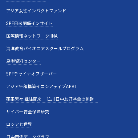
アジア女性インパクトファンド
SPF日米関係インサイト
国際情報ネットワークIINA
海洋教育パイオニアスクールプログラム
島嶼資料センター
SPFチャイナオブザーバー
アジア平和構築イニシアティブAPBI
碩果累々 継往開来 —笹川日中友好基金の軌跡—
サイバー安全保障研究
ロシアと世界
日中関係データグラフ