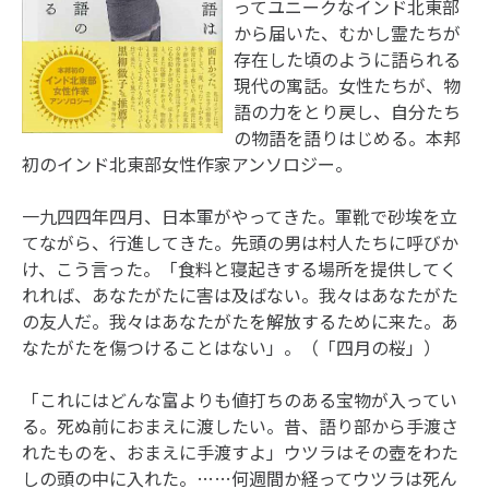
ってユニークなインド北東部
から届いた、むかし霊たちが
存在した頃のように語られる
現代の寓話。女性たちが、物
語の力をとり戻し、自分たち
の物語を語りはじめる。本邦
初のインド北東部女性作家アンソロジー。
一九四四年四月、日本軍がやってきた。軍靴で砂埃を立
てながら、行進してきた。先頭の男は村人たちに呼びか
け、こう言った。「食料と寝起きする場所を提供してく
れれば、あなたがたに害は及ばない。我々はあなたがた
の友人だ。我々はあなたがたを解放するために来た。あ
なたがたを傷つけることはない」。（「四月の桜」）
「これにはどんな富よりも値打ちのある宝物が入ってい
る。死ぬ前におまえに渡したい。昔、語り部から手渡さ
れたものを、おまえに手渡すよ」ウツラはその壺をわた
しの頭の中に入れた。……何週間か経ってウツラは死ん