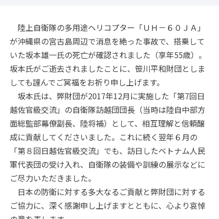
陸上自衛隊の多用途ヘリコプター「ＵＨ－６０ＪＡ」
が沖縄県の宮古島周辺で消息を絶った事故で、搭乗して
いた坂本雄一氏の死亡が確認されました（享年55歳）。
坂本氏がご逝去されましたことに、笹川平和財団としま
しても謹んでご冥福をお祈り申し上げます。
坂本氏は、弊財団が2017年12月に実施した「第7回日
越佐官級交流」の自衛隊訪越団団長（当時は陸自中部方
面総監部幕僚副長、陸将補）として、相互理解と信頼醸
成に貢献してくださいました。これに続く翌年６月の
「第８回日越佐官級交流」でも、訪日したベトナム人民
軍代表団の受け入れ、自衛隊の装備や訓練の展示などに
ご尽力いただきました。
日本の防衛に対する多大なるご貢献と弊財団に対する
ご協力に、深く感謝申し上げますとともに、心より哀悼