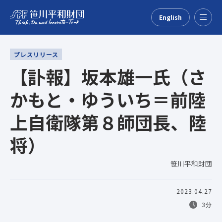
English
Menu
プレスリリース
【訃報】坂本雄一氏（さ
かもと・ゆういち＝前陸
上自衛隊第８師団長、陸
将）
笹川平和財団
2023.04.27
3分