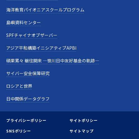
海洋教育パイオニアスクールプログラム
島嶼資料センター
SPFチャイナオブザーバー
アジア平和構築イニシアティブAPBI
碩果累々 継往開来 —笹川日中友好基金の軌跡—
サイバー安全保障研究
ロシアと世界
日中関係データグラフ
プライバシーポリシー
サイトポリシー
SNSポリシー
サイトマップ